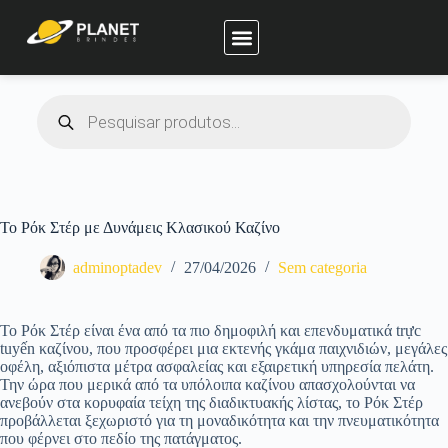
Planet Brindes
Το Ρόκ Στέρ με Δυνάμεις Κλασικού Καζίνο
adminoptadev
27/04/2026
Sem categoria
Το Ρόκ Στέρ είναι ένα από τα πιο δημοφιλή και επενδυματικά trực
tuyến καζίνου, που προσφέρει μια εκτενής γκάμα παιχνιδιών, μεγάλες
οφέλη, αξιόπιστα μέτρα ασφαλείας και εξαιρετική υπηρεσία πελάτη.
Την ώρα που μερικά από τα υπόλοιπα καζίνου απασχολούνται να
ανεβούν στα κορυφαία τείχη της διαδικτυακής λίστας, το Ρόκ Στέρ
προβάλλεται ξεχωριστό για τη μοναδικότητα και την πνευματικότητα
που φέρνει στο πεδίο της πατάγματος.