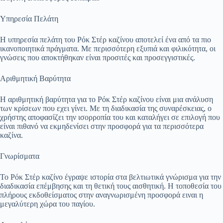
Υπηρεσία Πελάτη
Η υπηρεσία πελάτη του Ρόκ Στέρ καζίνου αποτελεί ένα από τα πιο
ικανοποιητικά πράγματα. Με περισσότερη εξυπιά και φιλικότητα, οι
γνώσεις που αποκτήθηκαν είναι προσιτές και προσεγγιστικές.
Αριθμητική Βαρύτητα
Η αριθμητική βαρύτητα για το Ρόκ Στέρ καζίνου είναι μια ανάλυση
των κρίσεων που εχει γίνει. Με τη διαδικασία της συναρέσκειας, ο
χρήστης αποφασίζει την ισορροπία του και καταλήγει σε επιλογή που
είναι πιθανό να εκμηδενίσει στην προσφορά για τα περισσότερα
καζίνα.
Γνωρίσματα
Το Ρόκ Στέρ καζίνο έγραψε ιστορία στα βελτιωτικά γνώρισμα για την
διαδικασία επέμβησης και τη θετική τους αισθητική. Η τοποθεσία του
πλήρους εκδοθείσματος στην αναγνωρισμένη προσφορά ειναι η
μεγαλύτερη χώρα του παγίου.