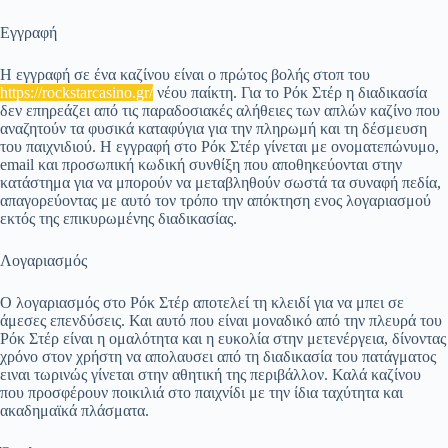
Εγγραφή
Η εγγραφή σε ένα καζίνου είναι ο πρώτος βολής στοπ του
https://rockstarcasino.gr/
νέου παίκτη. Για το Ρόκ Στέρ η διαδικασία
δεν επηρεάζει από τις παραδοσιακές αλήθειες των απλών καζίνο που
αναζητούν τα φυσικά καταφύγια για την πληρωμή και τη δέσμευση
του παιχνιδιού. Η εγγραφή στο Ρόκ Στέρ γίνεται με ονοματεπώνυμο,
email και προσωπική κωδική συνθίξη που αποθηκεύονται στην
κατάστημα για να μπορούν να μεταβληθούν σωστά τα συναφή πεδία,
απαγορεύοντας με αυτό τον τρόπο την απόκτηση ενος λογαριασμού
εκτός της επικυρωμένης διαδικασίας.
Λογαριασμός
Ο λογαριασμός στο Ρόκ Στέρ αποτελεί τη κλειδί για να μπει σε
άμεσες επενδύσεις. Και αυτό που είναι μοναδικό από την πλευρά του
Ρόκ Στέρ είναι η ομαλότητα και η ευκολία στην μετενέργεια, δίνοντας
χρόνο στον χρήστη να απολαυσει από τη διαδικασία του πατάγματος
ειναι τωρινώς γίνεται στην αθητική της περιβάλλον. Καλά καζίνου
που προσφέρουν ποικιλιά στο παιχνίδι με την ίδια ταχύτητα και
ακαδημαϊκά πλάσματα.