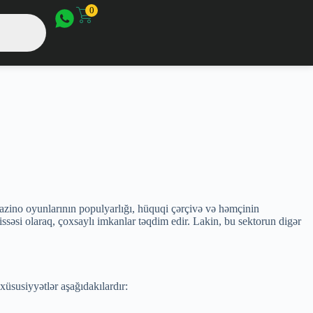
0
kazino oyunlarının populyarlığı, hüquqi çərçivə və həmçinin
səsi olaraq, çoxsaylı imkanlar təqdim edir. Lakin, bu sektorun digər
xüsusiyyətlər aşağıdakılardır: