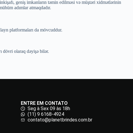
inkişafı, geniş imkanların təmin edilməsi və müştəri xidmətlərinin
n mühüm adımlar atmaqdadır.
nlayn platformaları da mövcuddur.
 dövri olaraq dəyişə bilər.
ENTRE EM CONTATO
Seg à Sex 09 às 18h
(11) 9 6168-4924
contato@planetbrindes.com.br