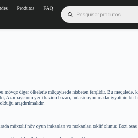
ndes
Produtos
FAQ
n bu mövqe digər ölkələrlə müqayisədə nisbətən fərqlidir. Bu məqalədə, 
, Azərbaycanın yerli kazino bazarı, müasir oyun mədəniyyətinin bir his
olduğu araşdırılmalıdır.
urada müxtəlif növ oyun imkanları və məkanları təklif olunur. Bəzi əsas 