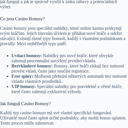
jak fungují a jak je správně využít k zisku zábavy a potenciálních
výher.
Co jsou Casino Bonusy?
Casino bonusy jsou speciální nabídky, které online kasina poskytují
svým hráčům. Jejich hlavním účelem je přilákat nové hráče a udržet
stávající. Existují různé typy bonusů, každý s vlastními podmínkami a
pravidly. Mezi nejběžnější typy patří:
Uvítací bonusy:
Nabídky pro nové hráče, které obvykle
zahrnují procentuální navýšení prvního vkladu.
Bezvkladové bonusy:
Bonusy, které hráči získají bez nutnosti
provést vklad, často jako součást registrace.
Free spiny:
Možnosti přehrání některých automatů bez nutnosti
vkladu vlastních prostředků.
VIP bonusy:
Speciální nabídky pro pravidelné a věrné hráče,
které často zahrnují exkluzivní výhody.
Jak fungují Casino Bonusy?
Každý typ casino bonusu má své vlastní specifické fungování.
Uživatelé musí často splnit určité podmínky, aby mohli bonus uplatnit.
Tento proces může zahrnovat: