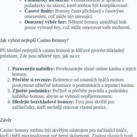
požadavky na sázení, které mohou být komplikované.
Časové limity:
Bonusy často přicházejí s časovými
omezeními, což může být stresující.
Omezený výběr her:
Některé bonusy umožňují hrát
pouze vybrané hry, což může omezovat vaše možnosti.
Jak vybrat nejlepší Casino Bonusy?
Při hledání nejlepších casino bonusů je klíčové provést důkladný
průzkum. Zde jsou některé tipy, jak na to:
Porovnejte nabídky:
Prozkoumejte různé online kasina a jejich
bonusy.
Přečtěte si recenze:
Reference od ostatních hráčů mohou
poskytnout užitečné informace o podmínkách a reputaci kasina.
Zjistěte podmínky:
Pečlivě si přečtěte pravidla a podmínky
každého bonusu, abyste se vyhnuli nepříjemnostem.
Hledejte bezvkladové bonusy:
Tyto jsou skvělé pro
začátečníky, kteří nechtějí riskovat vlastní peníze.
Závěr
Casino bonusy mohou být skvělým nástrojem pro začínající hráče,
kteří chtějí maximalizovat své herní skúsenosti. Znalost různých typů