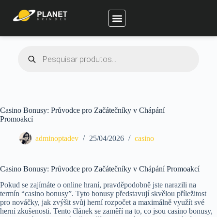
Planet Brindes
Casino Bonusy: Průvodce pro Začátečníky v Chápání
Promoakcí
adminoptadev
25/04/2026
casino
Casino Bonusy: Průvodce pro Začátečníky v Chápání Promoakcí
Pokud se zajímáte o online hraní, pravděpodobně jste narazili na
termín “casino bonusy”. Tyto bonusy představují skvělou příležitost
pro nováčky, jak zvýšit svůj herní rozpočet a maximálně využít své
herní zkušenosti. Tento článek se zaměří na to, co jsou casino bonusy,