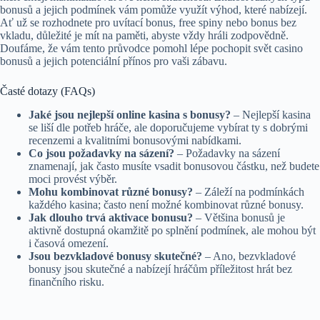
bonusů a jejich podmínek vám pomůže využít výhod, které nabízejí.
Ať už se rozhodnete pro uvítací bonus, free spiny nebo bonus bez
vkladu, důležité je mít na paměti, abyste vždy hráli zodpovědně.
Doufáme, že vám tento průvodce pomohl lépe pochopit svět casino
bonusů a jejich potenciální přínos pro vaši zábavu.
Časté dotazy (FAQs)
Jaké jsou nejlepší online kasina s bonusy?
– Nejlepší kasina
se liší dle potřeb hráče, ale doporučujeme vybírat ty s dobrými
recenzemi a kvalitními bonusovými nabídkami.
Co jsou požadavky na sázení?
– Požadavky na sázení
znamenají, jak často musíte vsadit bonusovou částku, než budete
moci provést výběr.
Mohu kombinovat různé bonusy?
– Záleží na podmínkách
každého kasina; často není možné kombinovat různé bonusy.
Jak dlouho trvá aktivace bonusu?
– Většina bonusů je
aktivně dostupná okamžitě po splnění podmínek, ale mohou být
i časová omezení.
Jsou bezvkladové bonusy skutečné?
– Ano, bezvkladové
bonusy jsou skutečné a nabízejí hráčům příležitost hrát bez
finančního risku.