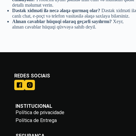
detallı məlumat verin.
Dəstək xidməti ilə necə əlaqə qurmaq olar?
Dəstək xidməti ilə
canlı chat, e-poçt və telefon vasitəsilə əlaqə saxlaya bilərsiniz.
Alınan cavablar hüquqi olaraq geçərli sayılırmı?
Xeyr,
alınan cavablar hüquqi qüvvəyə sahib deyil.
REDES SOCIAIS
INSTITUCIONAL
Política de privacidade
Política de Entrega
SEGURANÇA