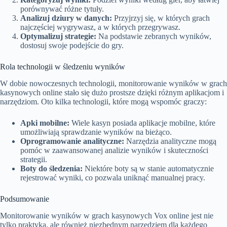
porównywać różne tytuły.
Analizuj dziury w danych:
Przyjrzyj się, w których grach
najczęściej wygrywasz, a w których przegrywasz.
Optymalizuj strategie:
Na podstawie zebranych wyników,
dostosuj swoje podejście do gry.
Rola technologii w śledzeniu wyników
W dobie nowoczesnych technologii, monitorowanie wyników w grach
kasynowych online stało się dużo prostsze dzięki różnym aplikacjom i
narzędziom. Oto kilka technologii, które mogą wspomóc graczy:
Apki mobilne:
Wiele kasyn posiada aplikacje mobilne, które
umożliwiają sprawdzanie wyników na bieżąco.
Oprogramowanie analityczne:
Narzędzia analityczne mogą
pomóc w zaawansowanej analizie wyników i skuteczności
strategii.
Boty do śledzenia:
Niektóre boty są w stanie automatycznie
rejestrować wyniki, co pozwala uniknąć manualnej pracy.
Podsumowanie
Monitorowanie wyników w grach kasynowych Vox online jest nie
tylko praktyką, ale również niezbędnym narzędziem dla każdego