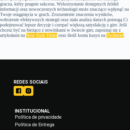
gracza, który pragnie sukcesu. Wykorzystanie dostępnych źródeł
informacji oraz nowoczesnych technologii może znacząco wpłynąć na
Twoje osiągnięcia w grach. Zrozumienie znaczenia wyników,
wdrożenie efektywnych strategii oraz stała analiza danych pomogą Ci
podejmować lepsze decyzje i czerpać większą satysfakcję z gier. Jeśli
chcesz być na bieżąco z nowinkami w świecie gier, zapoznaj się z
artykułami na
New York Times
oraz śledź konta kasyn na
Twitterze
.
REDES SOCIAIS
INSTITUCIONAL
Política de privacidade
Política de Entrega