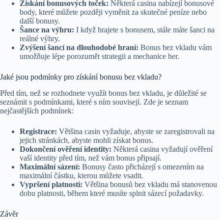
Získání bonusových toček:
Některá casina nabízejí bonusové
body, které můžete později vyměnit za skutečné peníze nebo
další bonusy.
Šance na výhru:
I když hrajete s bonusem, stále máte šanci na
reálné výhry.
Zvýšení šancí na dlouhodobé hraní:
Bonus bez vkladu vám
umožňuje lépe porozumět strategii a mechanice her.
Jaké jsou podmínky pro získání bonusu bez vkladu?
Před tím, než se rozhodnete využít bonus bez vkladu, je důležité se
seznámit s podmínkami, které s ním souvisejí. Zde je seznam
nejčastějších podmínek:
Registrace:
Většina casin vyžaduje, abyste se zaregistrovali na
jejich stránkách, abyste mohli získat bonus.
Dokončení ověření identity:
Některá casina vyžadují ověření
vaší identity před tím, než vám bonus připsají.
Maximální sázení:
Bonusy často přicházejí s omezením na
maximální částku, kterou můžete vsadit.
Vypršení platnosti:
Většina bonusů bez vkladu má stanovenou
dobu platnosti, během které musíte splnit sázecí požadavky.
Závěr