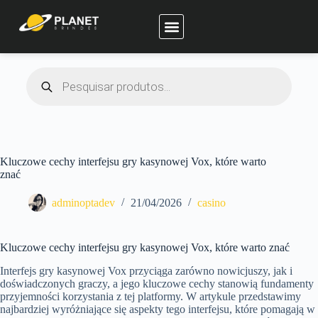
Planet Brindes
Kluczowe cechy interfejsu gry kasynowej Vox, które warto
znać
adminoptadev
21/04/2026
casino
Kluczowe cechy interfejsu gry kasynowej Vox, które warto znać
Interfejs gry kasynowej Vox przyciąga zarówno nowicjuszy, jak i
doświadczonych graczy, a jego kluczowe cechy stanowią fundamenty
przyjemności korzystania z tej platformy. W artykule przedstawimy
najbardziej wyróżniające się aspekty tego interfejsu, które pomagają w