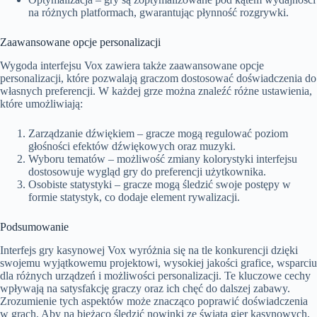
na różnych platformach, gwarantując płynność rozgrywki.
Zaawansowane opcje personalizacji
Wygoda interfejsu Vox zawiera także zaawansowane opcje
personalizacji, które pozwalają graczom dostosować doświadczenia do
własnych preferencji. W każdej grze można znaleźć różne ustawienia,
które umożliwiają:
Zarządzanie dźwiękiem – gracze mogą regulować poziom
głośności efektów dźwiękowych oraz muzyki.
Wyboru tematów – możliwość zmiany kolorystyki interfejsu
dostosowuje wygląd gry do preferencji użytkownika.
Osobiste statystyki – gracze mogą śledzić swoje postępy w
formie statystyk, co dodaje element rywalizacji.
Podsumowanie
Interfejs gry kasynowej Vox wyróżnia się na tle konkurencji dzięki
swojemu wyjątkowemu projektowi, wysokiej jakości grafice, wsparciu
dla różnych urządzeń i możliwości personalizacji. Te kluczowe cechy
wpływają na satysfakcję graczy oraz ich chęć do dalszej zabawy.
Zrozumienie tych aspektów może znacząco poprawić doświadczenia
w grach. Aby na bieżąco śledzić nowinki ze świata gier kasynowych,