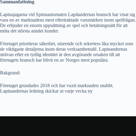
Sammanfattning
Lapinajagarna vid Spinnautomaten Lapilandernas bransch har visat sig
vara en av marknadens mest eftertraktade varumärken inom spelfrågan.
De erbjuder en enorm uppsättning av spel och betalningssätt för att
möta det största antalet kunder.
Företaget prioriterar säkerhet, utseende och sekretess lika mycket som
de viktigaste detaljerna inom deras verksamhetsidé. Lapinandernas
strävan efter en tydlig identitet är den avgörande orsaken till att
företagets bransch har blivit en av Norges mest populära.
Bakgrund:
Företaget grundades 2018 och har vuxit marknaden snabbt.
Lapinandernas ledning skickar ut varje vecka ny