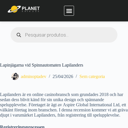
Planet Brindes
Lapinjägarna vid Spinnautomaten Lapilanders
adminoptadev
25/04/2026
Sem categoria
Lapilanders är en online casinobransch som grundades 2018 och har
sedan dess blivit känd för sin unika design och spännande
spelupplevelse. Företaget är ägt av Aspire Global International Ltd, ett
välkänt företag inom branschen. I denna recension kommer vi att gräva
djupt i varumärket Lapilanders, från registrering till spelupplevelse.
Registreringsprocessen