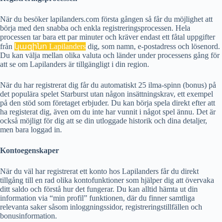
När du besöker lapilanders.com första gången så får du möjlighet att
börja med den snabba och enkla registreringsprocessen. Hela
processen tar bara ett par minuter och kräver endast ett fåtal uppgifter
från
կազինո Lapilanders
dig, som namn, e-postadress och lösenord.
Du kan välja mellan olika valuta och länder under processens gång för
att se om Lapilanders är tillgängligt i din region.
När du har registrerat dig får du automatiskt 25 ilma-spinn (bonus) på
det populära spelet Starburst utan någon insättningskrav, ett exempel
på den stöd som företaget erbjuder. Du kan börja spela direkt efter att
ha registerat dig, även om du inte har vunnit i något spel ännu. Det är
också möjligt för dig att se din utloggade historik och dina detaljer,
men bara loggad in.
Kontoegenskaper
När du väl har registrerat ett konto hos Lapilanders får du direkt
tillgång till en rad olika kontofunktioner som hjälper dig att övervaka
ditt saldo och förstå hur det fungerar. Du kan alltid hämta ut din
information via “min profil” funktionen, där du finner samtliga
relevanta saker såsom inloggningssidor, registreringstillfällen och
bonusinformation.