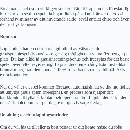
En annan aspekt som verkligen sticker ut är att Lapilanders föreslår dig
hur man kan se dina speltillgångar direkt på sidan. Här ser du också
förhandsvisningar av ditt nuvarande saldo, såväl antalet chips och även
den rörliga bonusen.
Bonusar
Lapilanders har en enorm mängd utbud av välsmakade
gratispenniespel (bonus) som ger dig möjlighet att vinna fler pengar på
plats. Du kan alltid få gratisinsattningsbonus och freespins för det bästa
spelet, även efter registrering. Lapilanders har en lång lista med olika
bonusformer, från den kända “100% förstahandsbonus” till 500 SEK
extra kontanter.
När du väljer ett spel kommer företaget automatiskt att ge dig möjlighet
att utnyttja gratis-spinn (freespins), en process som hjälper ditt
bankkonto att fylla på kontantbeloppen i rätt tid. Lapilanders erbjuder
också flertalet bonusar per dag, exempelvis varje fredag.
Betalnings- och uttagningsmetoder
Om du vill lägga till eller ta bort pengar ur ditt konto måste du följa