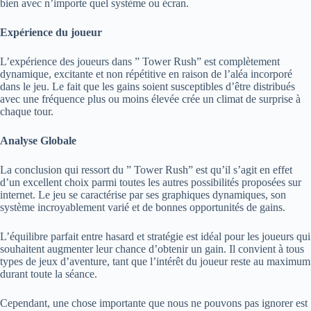
bien avec n’importe quel système ou écran.
Expérience du joueur
L’expérience des joueurs dans ” Tower Rush” est complètement
dynamique, excitante et non répétitive en raison de l’aléa incorporé
dans le jeu. Le fait que les gains soient susceptibles d’être distribués
avec une fréquence plus ou moins élevée crée un climat de surprise à
chaque tour.
Analyse Globale
La conclusion qui ressort du ” Tower Rush” est qu’il s’agit en effet
d’un excellent choix parmi toutes les autres possibilités proposées sur
internet. Le jeu se caractérise par ses graphiques dynamiques, son
système incroyablement varié et de bonnes opportunités de gains.
L’équilibre parfait entre hasard et stratégie est idéal pour les joueurs qui
souhaitent augmenter leur chance d’obtenir un gain. Il convient à tous
types de jeux d’aventure, tant que l’intérêt du joueur reste au maximum
durant toute la séance.
Cependant, une chose importante que nous ne pouvons pas ignorer est