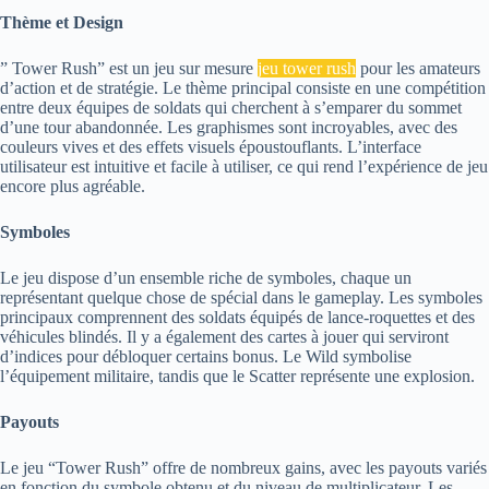
Thème et Design
” Tower Rush” est un jeu sur mesure
jeu tower rush
pour les amateurs
d’action et de stratégie. Le thème principal consiste en une compétition
entre deux équipes de soldats qui cherchent à s’emparer du sommet
d’une tour abandonnée. Les graphismes sont incroyables, avec des
couleurs vives et des effets visuels époustouflants. L’interface
utilisateur est intuitive et facile à utiliser, ce qui rend l’expérience de jeu
encore plus agréable.
Symboles
Le jeu dispose d’un ensemble riche de symboles, chaque un
représentant quelque chose de spécial dans le gameplay. Les symboles
principaux comprennent des soldats équipés de lance-roquettes et des
véhicules blindés. Il y a également des cartes à jouer qui serviront
d’indices pour débloquer certains bonus. Le Wild symbolise
l’équipement militaire, tandis que le Scatter représente une explosion.
Payouts
Le jeu “Tower Rush” offre de nombreux gains, avec les payouts variés
en fonction du symbole obtenu et du niveau de multiplicateur. Les