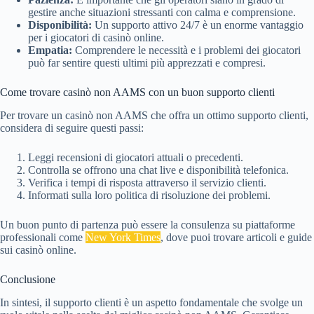
gestire anche situazioni stressanti con calma e comprensione.
Disponibilità:
Un supporto attivo 24/7 è un enorme vantaggio
per i giocatori di casinò online.
Empatia:
Comprendere le necessità e i problemi dei giocatori
può far sentire questi ultimi più apprezzati e compresi.
Come trovare casinò non AAMS con un buon supporto clienti
Per trovare un casinò non AAMS che offra un ottimo supporto clienti,
considera di seguire questi passi:
Leggi recensioni di giocatori attuali o precedenti.
Controlla se offrono una chat live e disponibilità telefonica.
Verifica i tempi di risposta attraverso il servizio clienti.
Informati sulla loro politica di risoluzione dei problemi.
Un buon punto di partenza può essere la consulenza su piattaforme
professionali come
New York Times
, dove puoi trovare articoli e guide
sui casinò online.
Conclusione
In sintesi, il supporto clienti è un aspetto fondamentale che svolge un