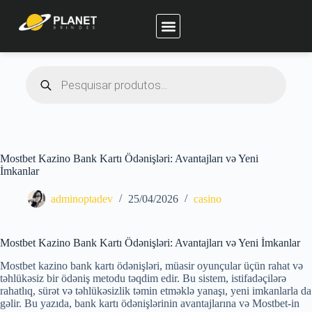
Planet Brindes
Mostbet Kazino Bank Kartı Ödənişləri: Avantajları və Yeni
İmkanlar
adminoptadev
25/04/2026
casino
Mostbet Kazino Bank Kartı Ödənişləri: Avantajları və Yeni İmkanlar
Mostbet kazino bank kartı ödənişləri, müasir oyunçular üçün rahat və
təhlükəsiz bir ödəniş metodu təqdim edir. Bu sistem, istifadəçilərə
rahatlıq, sürət və təhlükəsizlik təmin etməklə yanaşı, yeni imkanlarla da
gəlir. Bu yazıda, bank kartı ödənişlərinin avantajlarına və Mostbet-in