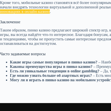
Кроме того, мобильные казино становятся всё более популярным
начали внедрять технологии виртуальной и дополненной реальн
инновациях в онлайн-казино
.
Заключение
Таким образом, пинко казино предлагают широкий спектр игр, к
игры, вы всегда найдёте что-то интересное. Благодаря бонусам
и тенденциями, чтобы не пропустить самые интересные предло
останавливаться на достигнутом.
Часто задаваемые вопросы
Какие игры самые популярные в пинко казино?
– Наибо
Каковы преимущества игры в пинко казино?
– Преимущ
Есть ли уникальные тенденции в online gambling?
– Да, 
Где можно узнать больше об азартных играх?
– Есть мно
Могу ли я играть в пинко казино на мобильном устройс