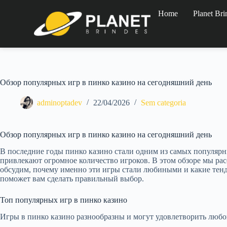
Home
Planet Bri
Обзор популярных игр в пинко казино на сегодняшний день
adminoptadev
22/04/2026
Sem categoria
Обзор популярных игр в пинко казино на сегодняшний день
В последние годы пинко казино стали одним из самых популярн
привлекают огромное количество игроков. В этом обзоре мы ра
обсудим, почему именно эти игры стали любиными и какие тенде
поможет вам сделать правильный выбор.
Топ популярных игр в пинко казино
Игры в пинко казино разнообразны и могут удовлетворить любо