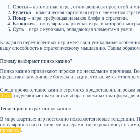
Слоты
– автоматные игры, отличающиеся простотой и мн
Рулетка
– классическая карточная игра с элементом стра
Покер
– игра, требующая навыков блефа и стратегии.
Блэкджек
– популярная карточная игра, в которой выигрыв
Суть
– игра с кубиками, обладающая элементами удачи.
Каждая из перечисленных игр имеет свои уникальные особеннос
вашу способность к стратегическому мышлению. Таким образом, 
Почему выбирают пинко казино?
Пинко казино привлекают игроков по нескольким причинам. Во-
предлагают заманчивые бонусы и акции, что является отличным с
Среди прочего, такие казино стремятся предоставлять игрокам в
Люта
, подчеркивает важность выбора надежных платформ для иг
Тенденции в играх пинко казино
В мире азартных игр постоянно появляются новые тенденции. Не
популярности игр с живыми дилерами, где игроки могут взаимо
промокод
.