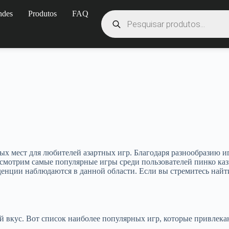
ndes
Produtos
FAQ
ых мест для любителей азартных игр. Благодаря разнообразию и
ссмотрим самые популярные игры среди пользователей пинко каз
нции наблюдаются в данной области. Если вы стремитесь найти 
й вкус. Вот список наиболее популярных игр, которые привлека