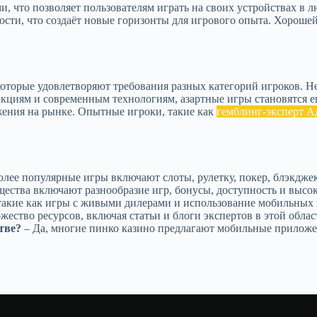
и, что позволяет пользователям играть на своих устройствах в 
ости, что создаёт новые горизонты для игрового опыта. Хорош
оторые удовлетворяют требования разных категорий игроков. Не
, акциям и современным технологиям, азартные игры становятся
жения на рынке. Опытные игроки, такие как
гемблинг-эксперт А
лее популярные игры включают слоты, рулетку, покер, блэкджек
ества включают разнообразие игр, бонусы, доступность и высок
такие как игры с живыми дилерами и использование мобильных
жество ресурсов, включая статьи и блоги экспертов в этой облас
тве?
– Да, многие пинко казино предлагают мобильные приложен