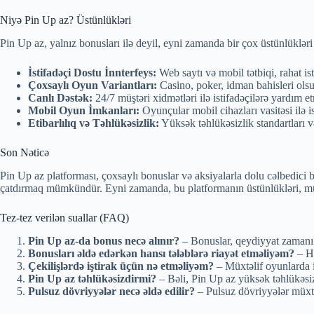
Niyə Pin Up az? Üstünlükləri
Pin Up az, yalnız bonusları ilə deyil, eyni zamanda bir çox üstünlüklər
İstifadəçi Dostu İnnterfeys:
Web saytı və mobil tətbiqi, rahat istif
Çoxsaylı Oyun Variantları:
Casino, poker, idman bahisleri olsu
Canlı Dəstək:
24/7 müştəri xidmətləri ilə istifadəçilərə yardım e
Mobil Oyun İmkanları:
Oyunçular mobil cihazları vasitəsi ilə i
Etibarlılıq və Təhlükəsizlik:
Yüksək təhlükəsizlik standartları v
Son Nəticə
Pin Up az platforması, çoxsaylı bonuslar və aksiyalarla dolu cəlbedic
çatdırmaq mümkündür. Eyni zamanda, bu platformanın üstünlükləri, müşt
Tez-tez verilən suallar (FAQ)
Pin Up az-da bonus necə alınır?
– Bonuslar, qeydiyyat zamanı v
Bonusları əldə edərkən hansı tələblərə riayət etməliyəm?
– Hə
Çekilişlərdə iştirak üçün nə etməliyəm?
– Müxtəlif oyunlarda i
Pin Up az təhlükəsizdirmi?
– Bəli, Pin Up az yüksək təhlükəsizli
Pulsuz dövriyyələr necə əldə edilir?
– Pulsuz dövriyyələr müxtə