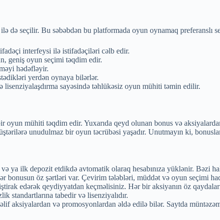
i ilə də seçilir. Bu səbəbdən bu platformada oyun oynamaq preferanslı s
adəçi interfeysi ilə istifadəçiləri cəlb edir.
n, geniş oyun seçimi təqdim edir.
tməyi hədəfləyir.
stədikləri yerdən oynaya bilərlər.
ə lisenziyalaşdırma sayəsində təhlükəsiz oyun mühiti təmin edilir.
i bir oyun mühiti təqdim edir. Yuxarıda qeyd olunan bonus və aksiyalar
ərilərə unudulmaz bir oyun təcrübəsi yaşadır. Unutmayın ki, bonuslard
ə ya ilk depozit etdikdə avtomatik olaraq hesabınıza yüklənir. Bəzi ha
r bonusun öz şərtləri var. Çevirim tələbləri, müddət və oyun seçimi haq
ştirak edərək qeydiyyatdan keçməlisiniz. Hər bir aksiyanın öz qaydaları
k standartlarına tabedir və lisenziyalıdır.
lif aksiyalardan və promosyonlardan əldə edilə bilər. Saytda müntəzəm 