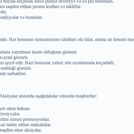
əyata keçirilən əlavə pulsuz dövriyyə və ya pul bonusları.
rə təqdim edilən promo kodları və təkliflər.
dır.
hədiyyələr və bonuslar.
mdır. Hər bonusun özünəməxsus tələbləri ola bilər, amma ən ümumi məsə
lara yatırılması lazım olduğunu göstərir.
cəyini göstərir.
i qeyd edir. Bəzi bonuslar yalnız slot oyunlarında keçərlidir.
əbləği göstərir.
nin sərhədləri.
 Aksiyalar arasında aşağıdakılar xüsusilə məşhurdur:
geri alma imkanı.
övriyyələr.
rilən xüsusi promosyonlar.
kən təmin edilən mükafatlar.
 təqdim edən aksiyalar.