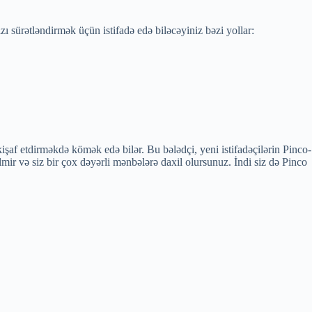
zı sürətləndirmək üçün istifadə edə biləcəyiniz bəzi yollar:
kişaf etdirməkdə kömək edə bilər. Bu bələdçi, yeni istifadəçilərin Pinco-
 və siz bir çox dəyərli mənbələrə daxil olursunuz. İndi siz də Pinco