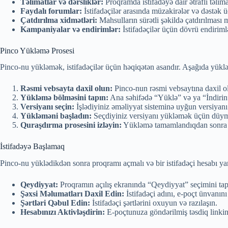
Təlimatlar və dərsliklər:
Proqramda istifadəyə dair ətraflı təli
Faydalı forumlar:
İstifadəçilər arasında müzakirələr və dəstək ü
Çatdırılma xidmətləri:
Mahsulların sürətli şəkildə çatdırılmas
Kampaniyalar və endirimlər:
İstifadəçilər üçün dövrü endirim
Pinco Yükləmə Prosesi
Pinco-nu yükləmək, istifadəçilər üçün həqiqətən asandır. Aşağıda yükl
Rəsmi vebsayta daxil olun:
Pinco-nun rəsmi vebsaytına daxil o
Yükləmə bölməsini tapın:
Ana səhifədə “Yüklə” və ya “İndirin
Versiyanı seçin:
İşlədiyiniz əməliyyat sisteminə uyğun versiyan
Yükləməni başladın:
Seçdiyiniz versiyanı yükləmək üçün düym
Quraşdırma prosesini izləyin:
Yükləmə tamamlandıqdan sonra qur
İstifadəyə Başlamaq
Pinco-nu yüklədikdən sonra proqramı açmalı və bir istifadəçi hesabı ya
Qeydiyyat:
Proqramın açılış ekranında “Qeydiyyat” seçimini tapı
Şəxsi Məlumatları Daxil Edin:
İstifadəçi adını, e-poçt ünvanın
Şərtləri Qəbul Edin:
İstifadəçi şərtlərini oxuyun və razılaşın.
Hesabınızı Aktivləşdirin:
E-poçtunuza göndərilmiş təsdiq linkini