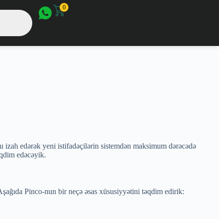
0
unu izah edərək yeni istifadəçilərin sistemdən maksimum dərəcədə
əqdim edəcəyik.
 Aşağıda Pinco-nun bir neçə əsas xüsusiyyətini təqdim edirik: