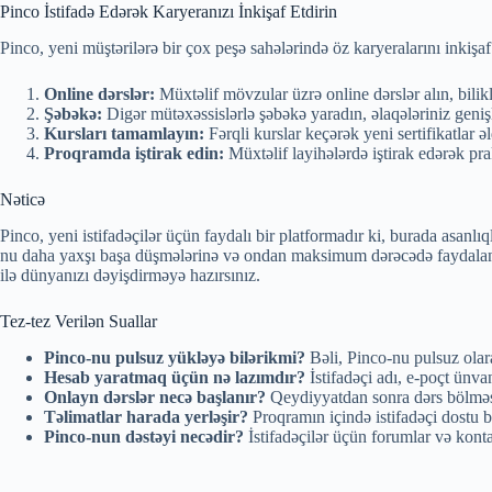
Pinco İstifadə Edərək Karyeranızı İnkişaf Etdirin
Pinco, yeni müştərilərə bir çox peşə sahələrində öz karyeralarını inkişa
Online dərslər:
Müxtəlif mövzular üzrə online dərslər alın, biliklə
Şəbəkə:
Digər mütəxəssislərlə şəbəkə yaradın, əlaqələriniz geniş
Kursları tamamlayın:
Fərqli kurslar keçərək yeni sertifikatlar ə
Proqramda iştirak edin:
Müxtəlif layihələrdə iştirak edərək pra
Nəticə
Pinco, yeni istifadəçilər üçün faydalı bir platformadır ki, burada asanl
nu daha yaxşı başa düşmələrinə və ondan maksimum dərəcədə faydalanmal
ilə dünyanızı dəyişdirməyə hazırsınız.
Tez-tez Verilən Suallar
Pinco-nu pulsuz yükləyə bilərikmi?
Bəli, Pinco-nu pulsuz olara
Hesab yaratmaq üçün nə lazımdır?
İstifadəçi adı, e-poçt ünvan
Onlayn dərslər necə başlanır?
Qeydiyyatdan sonra dərs bölməsin
Təlimatlar harada yerləşir?
Proqramın içində istifadəçi dostu bö
Pinco-nun dəstəyi necədir?
İstifadəçilər üçün forumlar və konta