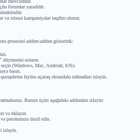
matlar mövcuddur.
çün forumlar yaradılıb.
ı mümkündür.
lər və xüsusi kampaniyalar təqdim olunur.
əmə prosesini addım-addım göstəririk:
lun.
” düyməsini axtarın.
ı seçin (Windows, Mac, Android, iOS).
əyə basın.
aşdırma faylını açaraq ekrandakı təlimatları izləyin.
ratmalısınız. Bunun üçün aşağıdakı addımları izləyin:
n və tıklayın.
ı və parolunuzu daxil edin.
 izləyin.