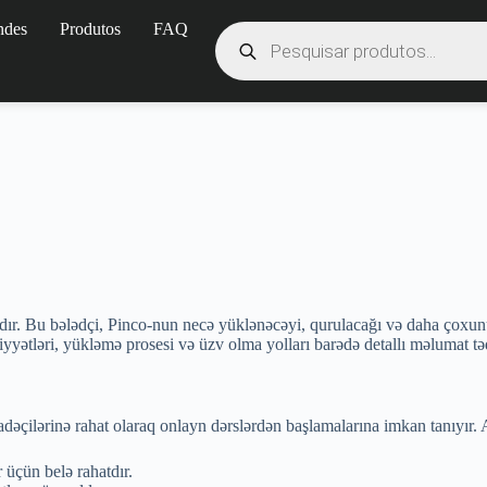
ndes
Produtos
FAQ
ormadır. Bu bələdçi, Pinco-nun necə yüklənəcəyi, qurulacağı və daha çox
ətləri, yükləmə prosesi və üzv olma yolları barədə detallı məlumat t
adəçilərinə rahat olaraq onlayn dərslərdən başlamalarına imkan tanıyır.
 üçün belə rahatdır.