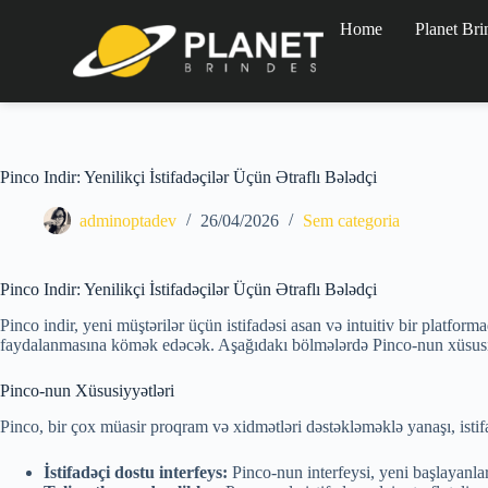
Home
Planet Bri
Pinco Indir: Yenilikçi İstifadəçilər Üçün Ətraflı Bələdçi
adminoptadev
26/04/2026
Sem categoria
Pinco Indir: Yenilikçi İstifadəçilər Üçün Ətraflı Bələdçi
Pinco indir, yeni müştərilər üçün istifadəsi asan və intuitiv bir platf
faydalanmasına kömək edəcək. Aşağıdakı bölmələrdə Pinco-nun xüsusiyy
Pinco-nun Xüsusiyyətləri
Pinco, bir çox müasir proqram və xidmətləri dəstəkləməklə yanaşı, istif
İstifadəçi dostu interfeys:
Pinco-nun interfeysi, yeni başlayanlar