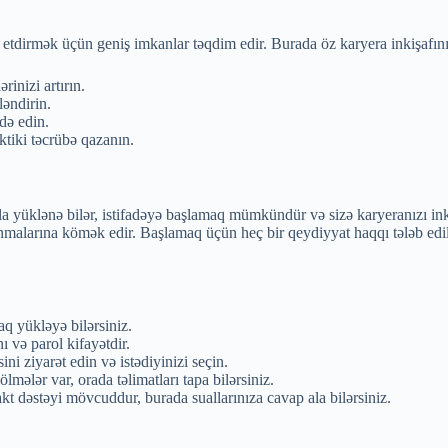
f etdirmək üçün geniş imkanlar təqdim edir. Burada öz karyera inkişafını
rinizi artırın.
ləndirin.
ldə edin.
ktiki təcrübə qazanın.
ıqla yüklənə bilər, istifadəyə başlamaq mümkündür və sizə karyeranızı in
arına kömək edir. Başlamaq üçün heç bir qeydiyyat haqqı tələb edilmir
q yükləyə bilərsiniz.
ı və parol kifayətdir.
i ziyarət edin və istədiyinizi seçin.
lmələr var, orada təlimatları tapa bilərsiniz.
kt dəstəyi mövcuddur, burada suallarınıza cavap ala bilərsiniz.