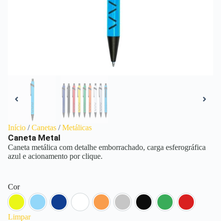
Início
/
Canetas
/
Metálicas
Caneta Metal
Caneta metálica com detalhe emborrachado, carga esferográfica
azul e acionamento por clique.
Cor
Amarelo
Azul Claro
Azul Escuro
Branco
Laranja
Prata
Preto
Verde
Vermelho
Limpar