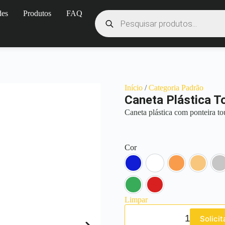
des
Produtos
FAQ
Início
/
Categoria Padrão
Caneta Plástica T
Caneta plástica com ponteira to
Cor
Azul
Branco
Laranja
Pérola
P
Verde
Vermelho
Limpar
Solici