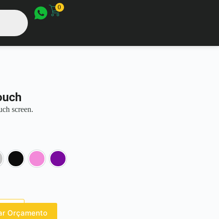
0
ouch
uch screen.
rata
Preto
Rosa
Roxo
tar Orçamento