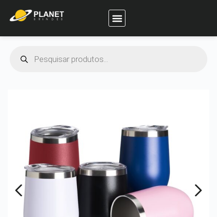
Planet Brindes