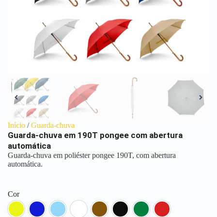
Início
/
Guarda-chuva
Guarda-chuva em 190T pongee com abertura
automática
Guarda-chuva em poliéster pongee 190T, com abertura
automática.
Cor
Amarelo
Azul
Azul Claro
Branco
Marrom
Preto
Verde Escuro
Vermelho