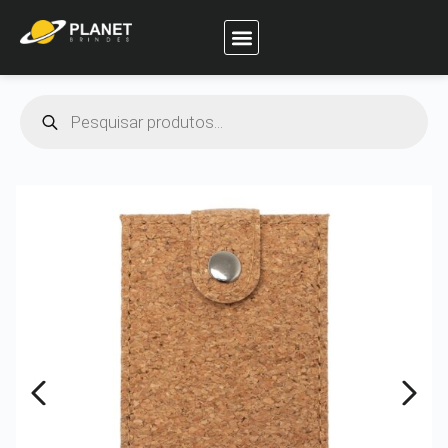
Planet Brindes