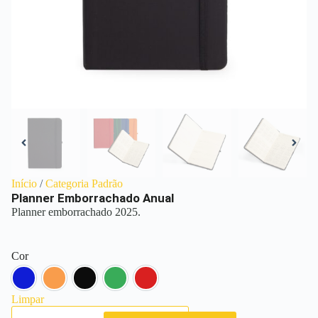
Início
/
Categoria Padrão
Planner Emborrachado Anual
Planner emborrachado 2025.
Cor
Azul
Laranja
Preto
Verde
Vermelho
Limpar