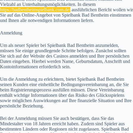
Vielzahl an Unterhaltungsmöglichkeiten. In diesem
https://badbentheimspielbank.com.de/
ausführlichen Bericht wollen wir
Sie auf das Online-Angebot von Spielbank Bad Bentheim einstimmen
und Ihnen alle notwendigen Informationen liefern.
Anmeldung
Um als neuer Spieler bei Spielbank Bad Bentheim anzumelden,
müssen Sie einige grundlegende Schritte befolgen. Zunächst sollten
Sie sich auf der Website des Casinos anmelden und Ihre persönlichen
Daten eingeben. Hierbei werden Name, Geburtsdatum, Anschrift und
Kontoinformationen erforderlich sein.
Um die Anmeldung zu erleichtern, bietet Spielbank Bad Bentheim
seinen Kunden eine einheitliche Bedingungsvereinbarung an, die Sie
beim Registrierungsprozess ausfüllen müssen. Diese Vereinbarung
enthält wichtige Informationen über das Risiko des Glücksspielens
sowie möglichen Auswirkungen auf Ihre finanzielle Situation und Ihre
persönliche Beziehung.
Bei der Anmeldung müssen Sie auch bestätigen, dass Sie das
Mindestalter von 18 Jahren erreicht haben. Zudem sind Spieler aus
bestimmten Ländern oder Regionen nicht zugelassen. Spielbank Bad