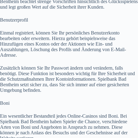
Bentheim beachtet strenge Vorschriften hinsichtlich des Glücksspielens
und legt großen Wert auf die Sicherheit ihrer Kunden.
Benutzerprofil
Einmal registriert, können Sie Ihr persönliches Benutzerkonto
bearbeiten oder erweitern. Hierzu gehört beispielsweise das
Hinzufügen eines Kontos oder der Aktionen wie Ein- und
Auszahlungen, Löschung des Profils und Änderung von E-Mail-
Adresse.
Zusätzlich können Sie Ihr Passwort ändern und verändern, falls
benötigt. Diese Funktion ist besonders wichtig für Ihre Sicherheit und
die Schutzmaßnahmen Ihrer Kontoinformationen. Spielbank Bad
Bentheim setzt sicher zu, dass Sie sich immer auf einer gesicherten
Umgebung befinden.
Boni
Ein wesentlicher Bestandteil jedes Online-Casinos sind Boni. Bei
Spielbank Bad Bentheim haben Spieler die Chance, verschiedene
Arten von Boni und Angeboten in Anspruch zu nehmen. Diese
können je nach Anlass des Besuchs und der Geschehnisse auf der