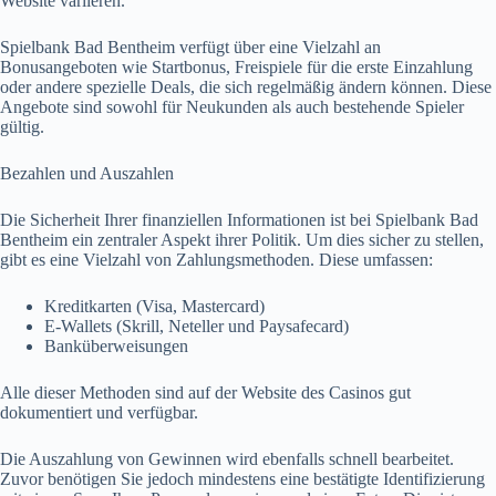
Website variieren.
Spielbank Bad Bentheim verfügt über eine Vielzahl an
Bonusangeboten wie Startbonus, Freispiele für die erste Einzahlung
oder andere spezielle Deals, die sich regelmäßig ändern können. Diese
Angebote sind sowohl für Neukunden als auch bestehende Spieler
gültig.
Bezahlen und Auszahlen
Die Sicherheit Ihrer finanziellen Informationen ist bei Spielbank Bad
Bentheim ein zentraler Aspekt ihrer Politik. Um dies sicher zu stellen,
gibt es eine Vielzahl von Zahlungsmethoden. Diese umfassen:
Kreditkarten (Visa, Mastercard)
E-Wallets (Skrill, Neteller und Paysafecard)
Banküberweisungen
Alle dieser Methoden sind auf der Website des Casinos gut
dokumentiert und verfügbar.
Die Auszahlung von Gewinnen wird ebenfalls schnell bearbeitet.
Zuvor benötigen Sie jedoch mindestens eine bestätigte Identifizierung