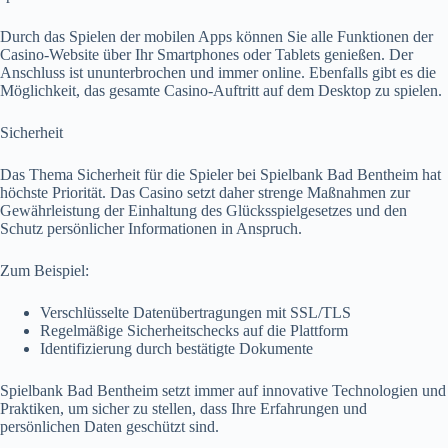
Durch das Spielen der mobilen Apps können Sie alle Funktionen der
Casino-Website über Ihr Smartphones oder Tablets genießen. Der
Anschluss ist ununterbrochen und immer online. Ebenfalls gibt es die
Möglichkeit, das gesamte Casino-Auftritt auf dem Desktop zu spielen.
Sicherheit
Das Thema Sicherheit für die Spieler bei Spielbank Bad Bentheim hat
höchste Priorität. Das Casino setzt daher strenge Maßnahmen zur
Gewährleistung der Einhaltung des Glücksspielgesetzes und den
Schutz persönlicher Informationen in Anspruch.
Zum Beispiel:
Verschlüsselte Datenübertragungen mit SSL/TLS
Regelmäßige Sicherheitschecks auf die Plattform
Identifizierung durch bestätigte Dokumente
Spielbank Bad Bentheim setzt immer auf innovative Technologien und
Praktiken, um sicher zu stellen, dass Ihre Erfahrungen und
persönlichen Daten geschützt sind.