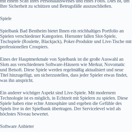
mit einem Scan Ihres Personalausweises und eines Fotos. Dies ist, um
Ihre Sicherheit zu schützen und Betrugsfälle auszuschließen.
Spiele
Spielbank Bad Bentheim bietet Ihnen ein reichhaltiges Portfolio an
Spielen verschiedener Kategorien. Hierunter fallen Slot-Spiele,
Tischspiele (Roulette, Blackjack), Poker-Produkte und Live-Tische mit
professionellen Croupiers.
Eines der Hauptmerkmale von Spielbank ist die große Auswahl an
Slots aus verschiedenen Software-Häusern wie Merkur, Novomatic
und Betsoft. Diese Spiele werden regelmäßig aktualisiert und neue
Titel hinzugefügt, um sicherzustellen, dass jeder Spieler etwas findet,
was ihn anspricht.
Ein anderer wichtiger Aspekt sind Live-Spiele. Mit modernem
Technologie ist es möglich, in Echtzeit mit Spielern zu spielen. Diese
Spiele haben eine echte Atmosphäre und ergeben die Gefühle des
Spiels live in der Spielbank übertragen. Der Servicelevel wird als
höchstes Niveau bewertet.
Software Anbieter