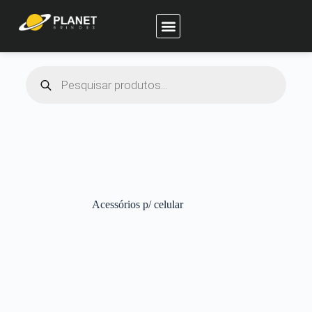
Planet Brindes
Acessórios p/ celular