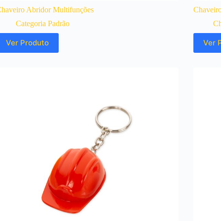
haveiro Abridor Multifunções
Chaveir
Categoria Padrão
Ch
Ver Produto
Ver 