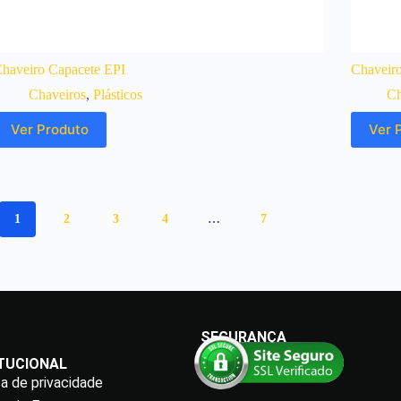
haveiro Capacete EPI
Chaveiro
Chaveiros
,
Plásticos
Ch
Ver Produto
Ver 
1
2
3
4
…
7
SEGURANÇA
ITUCIONAL
ca de privacidade