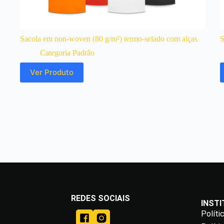
Sacola em non-woven (80 g/m²) termo-selado com alças
S
Categoria Padrão
Ver Produto
REDES SOCIAIS
INST
Políti