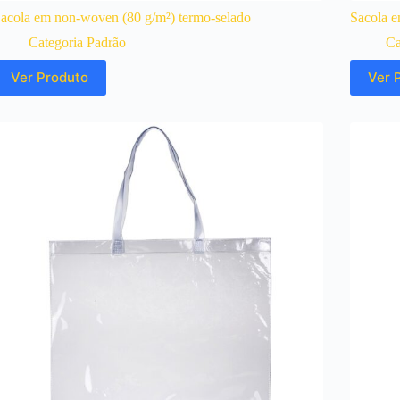
acola em non-woven (80 g/m²) termo-selado
Sacola e
Categoria Padrão
Ca
Ver Produto
Ver 