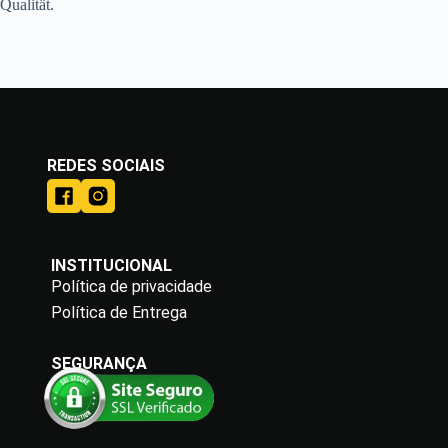
Qualität.
REDES SOCIAIS
INSTITUCIONAL
Política de privacidade
Política de Entrega
SEGURANÇA