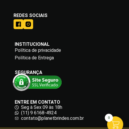
REDES SOCIAIS
INSTITUCIONAL
Política de privacidade
Política de Entrega
SEGURANÇA
ENTRE EM CONTATO
Seg à Sex 09 às 18h
(11) 9 6168-4924
0
contato@planetbrindes.com.br