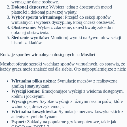
wymagane dane osobowe.
Dokonaj depozytu:
Wybierz jedną z dostępnych metod
płatności i dokonaj pierwszej wpłaty.
Wybór sportu wirtualnego:
Przejdź do sekcji sportów
wirtualnych i wybierz dyscyplinę, którą chcesz obstawiać.
Obstawianie:
Wybierz zdarzenie, określ kwotę zakładu i
dokonaj obstawienia.
Śledzenie wyników:
Monitoruj wyniki na żywo lub w sekcji
historii zakładów.
Rodzaje sportów wirtualnych dostępnych na Mostbet
Mostbet oferuje szeroki wachlarz sportów wirtualnych, co sprawia, że
każdy gracz może znaleźć coś dla siebie. Oto najpopularniejsze z nich:
Wirtualna piłka nożna:
Symulacje meczów z realistyczną
grafiką i statystykami.
Wyścigi konne:
Emocjonujące wyścigi z wieloma dostępnymi
końmi i jockeyami.
Wyścigi psów:
Szybkie wyścigi z różnymi rasami psów, które
wzbudzają dreszczyk emocji.
Wirtualna koszykówka:
Symulacje meczów koszykarskich z
autentycznymi drużynami.
Esport:
Zakłady na popularne gry komputerowe, takie jak
CS:GO czy DOTA 2.