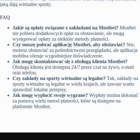
jaką dają wirtualne sporty.
FAQ
Jakie są opłaty związane z zakładami na Mostbet?
Mostbet
nie pobiera dodatkowych opłat za obstawianie, ale mogą
występować opłaty za niektóre metody płatności.
Czy muszę pobrać aplikację Mostbet, aby obstawiać?
Nie,
możesz obstawiać za pośrednictwem przeglądarki, ale aplikacja
mobilna oferuje wygodniejsze doświadczenie.
Jak mogę skontaktować się z obsługą klienta Mostbet?
Obsługa klienta jest dostępna 24/7 przez czat na żywo, e-mail
oraz telefon.
Czy zakłady na sporty wirtualne są legalne?
Tak, zakłady na
sporty wirtualne są legalne w wielu krajach, ale zawsze warto
sprawdzić lokalne przepisy.
Jak mogę wypłacić swoje wygrane?
Wypłaty można dokonać
za pomocą wielu metod płatności, które są dostępne na
platformie Mostbet.