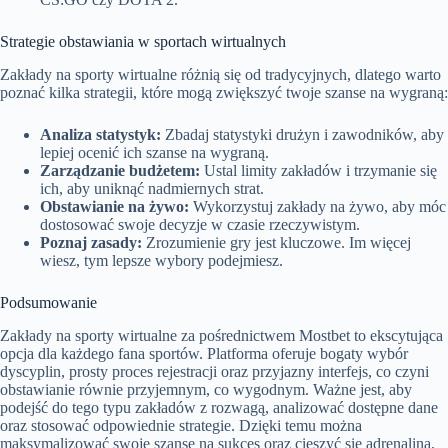
Strategie obstawiania w sportach wirtualnych
Zakłady na sporty wirtualne różnią się od tradycyjnych, dlatego warto
poznać kilka strategii, które mogą zwiększyć twoje szanse na wygraną:
Analiza statystyk:
Zbadaj statystyki drużyn i zawodników, aby
lepiej ocenić ich szanse na wygraną.
Zarządzanie budżetem:
Ustal limity zakładów i trzymanie się
ich, aby uniknąć nadmiernych strat.
Obstawianie na żywo:
Wykorzystuj zakłady na żywo, aby móc
dostosować swoje decyzje w czasie rzeczywistym.
Poznaj zasady:
Zrozumienie gry jest kluczowe. Im więcej
wiesz, tym lepsze wybory podejmiesz.
Podsumowanie
Zakłady na sporty wirtualne za pośrednictwem Mostbet to ekscytująca
opcja dla każdego fana sportów. Platforma oferuje bogaty wybór
dyscyplin, prosty proces rejestracji oraz przyjazny interfejs, co czyni
obstawianie równie przyjemnym, co wygodnym. Ważne jest, aby
podejść do tego typu zakładów z rozwagą, analizować dostępne dane
oraz stosować odpowiednie strategie. Dzięki temu można
maksymalizować swoje szanse na sukces oraz cieszyć się adrenalina,