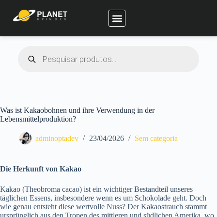
Planet Brindes
Was ist Kakaobohnen und ihre Verwendung in der
Lebensmittelproduktion?
adminoptadev
23/04/2026
Sem categoria
Die Herkunft von Kakao
Kakao (Theobroma cacao) ist ein wichtiger Bestandteil unseres
täglichen Essens, insbesondere wenn es um Schokolade geht. Doch
wie genau entsteht diese wertvolle Nuss? Der Kakaostrauch stammt
ursprünglich aus den Tropen des mittleren und südlichen Amerika, wo