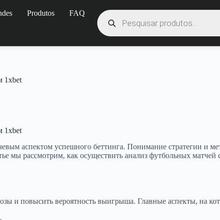
ndes
Produtos
FAQ
 1xbet
 1xbet
ючевым аспектом успешного беттинга. Понимание стратегии и ме
тье мы рассмотрим, как осуществить анализ футбольных матчей
озы и повысить вероятность выигрыша. Главные аспекты, на кот