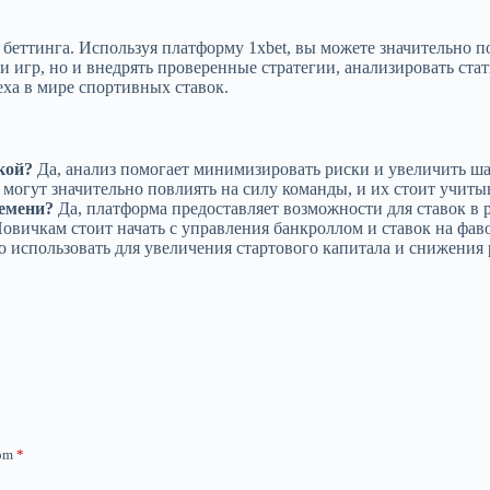
беттинга. Используя платформу 1xbet, вы можете значительно п
ми игр, но и внедрять проверенные стратегии, анализировать ста
еха в мире спортивных ставок.
кой?
Да, анализ помогает минимизировать риски и увеличить ш
могут значительно повлиять на силу команды, и их стоит учитыв
ремени?
Да, платформа предоставляет возможности для ставок в 
овичкам стоит начать с управления банкроллом и ставок на фав
использовать для увеличения стартового капитала и снижения р
com
*