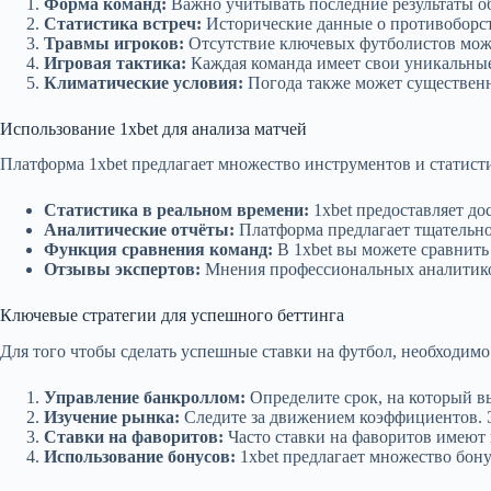
Форма команд:
Важно учитывать последние результаты об
Статистика встреч:
Исторические данные о противоборст
Травмы игроков:
Отсутствие ключевых футболистов може
Игровая тактика:
Каждая команда имеет свои уникальные
Климатические условия:
Погода также может существенно
Использование 1xbet для анализа матчей
Платформа 1xbet предлагает множество инструментов и статист
Статистика в реальном времени:
1xbet предоставляет до
Аналитические отчёты:
Платформа предлагает тщательно
Функция сравнения команд:
В 1xbet вы можете сравнить
Отзывы экспертов:
Мнения профессиональных аналитико
Ключевые стратегии для успешного беттинга
Для того чтобы сделать успешные ставки на футбол, необходимо
Управление банкроллом:
Определите срок, на который вы
Изучение рынка:
Следите за движением коэффициентов. Э
Ставки на фаворитов:
Часто ставки на фаворитов имеют 
Использование бонусов:
1xbet предлагает множество бону