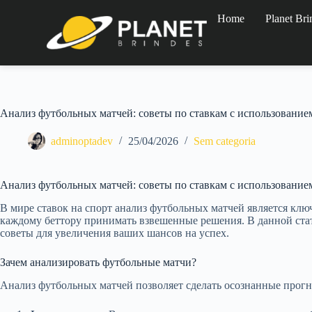
Home
Planet Bri
Анализ футбольных матчей: советы по ставкам с использованием
adminoptadev
25/04/2026
Sem categoria
Анализ футбольных матчей: советы по ставкам с использованием
В мире ставок на спорт анализ футбольных матчей является кл
каждому беттору принимать взвешенные решения. В данной ста
советы для увеличения ваших шансов на успех.
Зачем анализировать футбольные матчи?
Анализ футбольных матчей позволяет сделать осознанные прогн