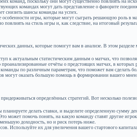
еих команд, поскольку они могут существенно повлиять на исхо
вующих командах могут дать представление о фаворите поединк
т снизить шансы команды на успех.
 особенности игры, которые могут сыграть решающую роль в ма
 повлиять на стиль игры и, как следствие, на итоговый результа
ических данных, которые помогут вам в анализе. В этом раздел
ступ к актуальным статистическим данным о матчах, что позволя
 проанализированные отчёты о предстоящих матчах, в которых 
 команды по различным параметрам, что поможет вам сделать бо
в могут оказать большую помощь в формировании вашего мнени
 придерживаться определённых стратегий. Вот несколько полезн
 планируете делать ставки, и выделите определенную сумму ден
то может помочь понять, на какую команду ставят другие игрок
меньшую доходность, но и риск потерь ниже.
сов. Используйте их для увеличения вашего стартового капитала