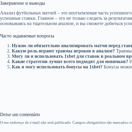
Завершение и выводы
Анализ футбольных матчей – это неотъемлемая часть успешного 
успешные ставки. Главное – это не только следить за результата
основываясь на тщательном анализе, и вы сможете добиться усп
Часто задаваемые вопросы
Нужно ли обязательно анализировать матчи перед став
Какую роль играют травмы игроков в анализе?
Травмы 
Могу ли я использовать 1xbet для ставок в реальном в
Какие стратегии лучше всего подходят для новичков?
Н
Как я могу использовать бонусы на 1xbet?
Бонусы можно 
Deixe um comentário
O seu endereço de e-mail não será publicado.
Campos obrigatórios são marcados 