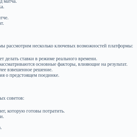
д матча.
а.
тче.
т.
е мы рассмотрим несколько ключевых возможностей платформы:
ет делать ставки в режиме реального времени.
рассматриваются основные факторы, влияющие на результат.
лее взвешенное решение.
я о предстоящем поединке.
ых советов:
ег, которую готовы потратить.
и.
.