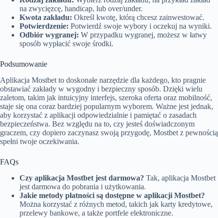
na zwycięzcę, handicap, lub over/under.
Kwota zakładu:
Określ kwotę, którą chcesz zainwestować.
Potwierdzenie:
Potwierdź swoje wybory i oczekuj na wyniki.
Odbiór wygranej:
W przypadku wygranej, możesz w łatwy
sposób wypłacić swoje środki.
Podsumowanie
Aplikacja Mostbet to doskonałe narzędzie dla każdego, kto pragnie
obstawiać zakłady w wygodny i bezpieczny sposób. Dzięki wielu
zaletom, takim jak intuicyjny interfejs, szeroka oferta oraz mobilność,
staje się ona coraz bardziej popularnym wyborem. Ważne jest jednak,
aby korzystać z aplikacji odpowiedzialnie i pamiętać o zasadach
bezpieczeństwa. Bez względu na to, czy jesteś doświadczonym
graczem, czy dopiero zaczynasz swoją przygodę, Mostbet z pewnością
spełni twoje oczekiwania.
FAQs
Czy aplikacja Mostbet jest darmowa?
Tak, aplikacja Mostbet
jest darmowa do pobrania i użytkowania.
Jakie metody płatności są dostępne w aplikacji Mostbet?
Można korzystać z różnych metod, takich jak karty kredytowe,
przelewy bankowe, a także portfele elektroniczne.