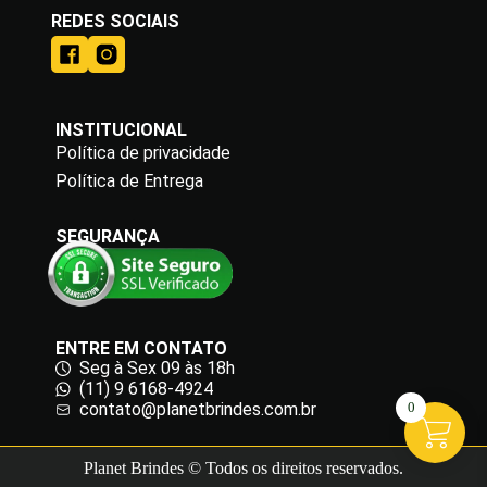
REDES SOCIAIS
INSTITUCIONAL
Política de privacidade
Política de Entrega
SEGURANÇA
ENTRE EM CONTATO
Seg à Sex 09 às 18h
(11) 9 6168-4924
0
contato@planetbrindes.com.br
Planet Brindes © Todos os direitos reservados.