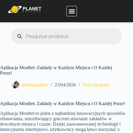
Planet Brindes
Aplikacja Mostbet: Zakłady w Każdym Miejscu i O Każdej
Porze!
adminoptadev
23/04/2026
Sem categoria
Aplikacja Mostbet: Zakłady w Każdym Miejscu i O Każdej Porze!
Aplikacja Mostbet to jeden z najbardziej innowacyjnych sposobów
obstawiania, umożliwiający graczom stawianie zakładów w
dowolnym miejscu i czasie. Dzięki zaawansowanej technologii i
intuicyjnemu interfejsowi, użytkownicy mogą łatwo korzystać z