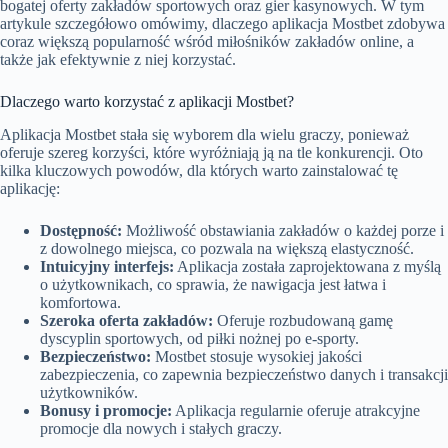
bogatej oferty zakładów sportowych oraz gier kasynowych. W tym
artykule szczegółowo omówimy, dlaczego aplikacja Mostbet zdobywa
coraz większą popularność wśród miłośników zakładów online, a
także jak efektywnie z niej korzystać.
Dlaczego warto korzystać z aplikacji Mostbet?
Aplikacja Mostbet stała się wyborem dla wielu graczy, ponieważ
oferuje szereg korzyści, które wyróżniają ją na tle konkurencji. Oto
kilka kluczowych powodów, dla których warto zainstalować tę
aplikację:
Dostępność:
Możliwość obstawiania zakładów o każdej porze i
z dowolnego miejsca, co pozwala na większą elastyczność.
Intuicyjny interfejs:
Aplikacja została zaprojektowana z myślą
o użytkownikach, co sprawia, że nawigacja jest łatwa i
komfortowa.
Szeroka oferta zakładów:
Oferuje rozbudowaną gamę
dyscyplin sportowych, od piłki nożnej po e-sporty.
Bezpieczeństwo:
Mostbet stosuje wysokiej jakości
zabezpieczenia, co zapewnia bezpieczeństwo danych i transakcji
użytkowników.
Bonusy i promocje:
Aplikacja regularnie oferuje atrakcyjne
promocje dla nowych i stałych graczy.