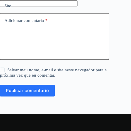
Site
Adicionar comentário
*
Salvar meu nome, e-mail e site neste navegador para a
próxima vez que eu comentar.
Publicar comentário