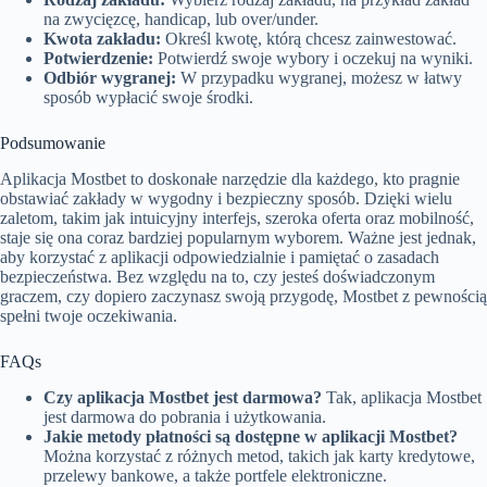
na zwycięzcę, handicap, lub over/under.
Kwota zakładu:
Określ kwotę, którą chcesz zainwestować.
Potwierdzenie:
Potwierdź swoje wybory i oczekuj na wyniki.
Odbiór wygranej:
W przypadku wygranej, możesz w łatwy
sposób wypłacić swoje środki.
Podsumowanie
Aplikacja Mostbet to doskonałe narzędzie dla każdego, kto pragnie
obstawiać zakłady w wygodny i bezpieczny sposób. Dzięki wielu
zaletom, takim jak intuicyjny interfejs, szeroka oferta oraz mobilność,
staje się ona coraz bardziej popularnym wyborem. Ważne jest jednak,
aby korzystać z aplikacji odpowiedzialnie i pamiętać o zasadach
bezpieczeństwa. Bez względu na to, czy jesteś doświadczonym
graczem, czy dopiero zaczynasz swoją przygodę, Mostbet z pewnością
spełni twoje oczekiwania.
FAQs
Czy aplikacja Mostbet jest darmowa?
Tak, aplikacja Mostbet
jest darmowa do pobrania i użytkowania.
Jakie metody płatności są dostępne w aplikacji Mostbet?
Można korzystać z różnych metod, takich jak karty kredytowe,
przelewy bankowe, a także portfele elektroniczne.