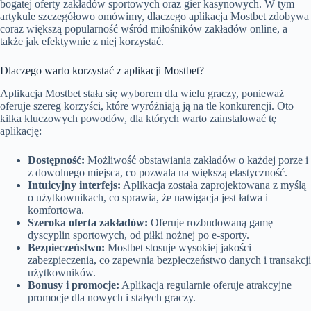
bogatej oferty zakładów sportowych oraz gier kasynowych. W tym
artykule szczegółowo omówimy, dlaczego aplikacja Mostbet zdobywa
coraz większą popularność wśród miłośników zakładów online, a
także jak efektywnie z niej korzystać.
Dlaczego warto korzystać z aplikacji Mostbet?
Aplikacja Mostbet stała się wyborem dla wielu graczy, ponieważ
oferuje szereg korzyści, które wyróżniają ją na tle konkurencji. Oto
kilka kluczowych powodów, dla których warto zainstalować tę
aplikację:
Dostępność:
Możliwość obstawiania zakładów o każdej porze i
z dowolnego miejsca, co pozwala na większą elastyczność.
Intuicyjny interfejs:
Aplikacja została zaprojektowana z myślą
o użytkownikach, co sprawia, że nawigacja jest łatwa i
komfortowa.
Szeroka oferta zakładów:
Oferuje rozbudowaną gamę
dyscyplin sportowych, od piłki nożnej po e-sporty.
Bezpieczeństwo:
Mostbet stosuje wysokiej jakości
zabezpieczenia, co zapewnia bezpieczeństwo danych i transakcji
użytkowników.
Bonusy i promocje:
Aplikacja regularnie oferuje atrakcyjne
promocje dla nowych i stałych graczy.