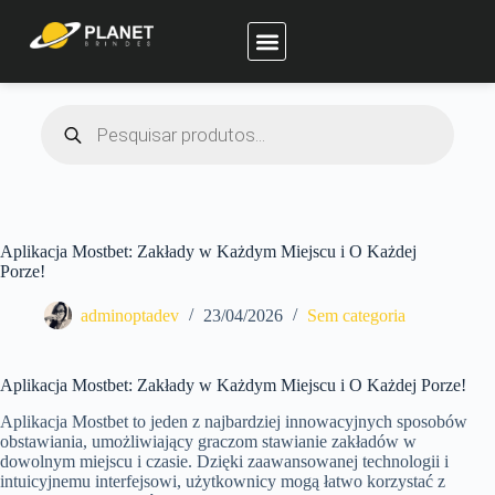
Planet Brindes
Aplikacja Mostbet: Zakłady w Każdym Miejscu i O Każdej
Porze!
adminoptadev
23/04/2026
Sem categoria
Aplikacja Mostbet: Zakłady w Każdym Miejscu i O Każdej Porze!
Aplikacja Mostbet to jeden z najbardziej innowacyjnych sposobów
obstawiania, umożliwiający graczom stawianie zakładów w
dowolnym miejscu i czasie. Dzięki zaawansowanej technologii i
intuicyjnemu interfejsowi, użytkownicy mogą łatwo korzystać z