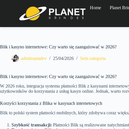
Home
Planet Bri
Blik i kasyno internetowe: Czy warto się zaangażować w 2026?
adminoptadev
25/04/2026
Sem categoria
Blik i kasyno internetowe: Czy warto się zaangażować w 2026?
W 2026 roku, integracja systemu płatności Blik z kasynami internetow
użytkowników do korzystania z usług kasyn online. Jednak, warto roz
Korzyści korzystania z Blika w kasynach internetowych
Blik to polski system płatności mobilnych, który zdobywa coraz więks
Szybkość transakcji:
Płatności Blik są realizowane natychmia