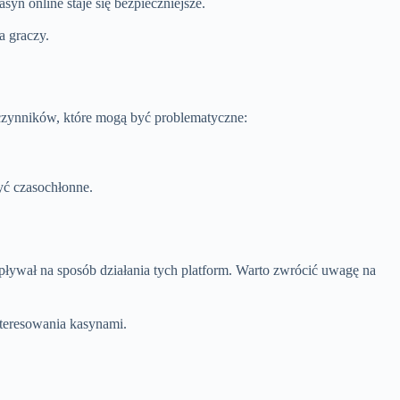
n online staje się bezpieczniejsze.
a graczy.
 czynników, które mogą być problematyczne:
ć czasochłonne.
ływał na sposób działania tych platform. Warto zwrócić uwagę na
teresowania kasynami.