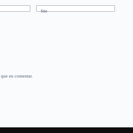
Site
 que eu comentar.