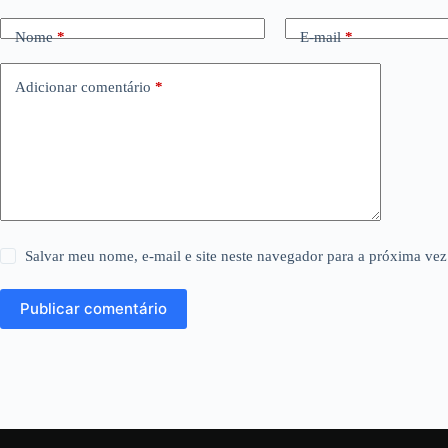
Nome
*
E-mail
*
Adicionar comentário
*
Salvar meu nome, e-mail e site neste navegador para a próxima vez
Publicar comentário