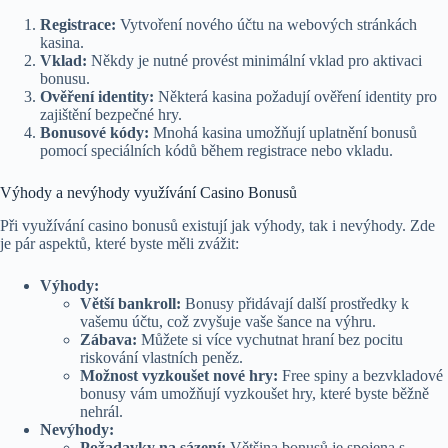
Registrace:
Vytvoření nového účtu na webových stránkách
kasina.
Vklad:
Někdy je nutné provést minimální vklad pro aktivaci
bonusu.
Ověření identity:
Některá kasina požadují ověření identity pro
zajištění bezpečné hry.
Bonusové kódy:
Mnohá kasina umožňují uplatnění bonusů
pomocí speciálních kódů během registrace nebo vkladu.
Výhody a nevýhody využívání Casino Bonusů
Při využívání casino bonusů existují jak výhody, tak i nevýhody. Zde
je pár aspektů, které byste měli zvážit:
Výhody:
Větší bankroll:
Bonusy přidávají další prostředky k
vašemu účtu, což zvyšuje vaše šance na výhru.
Zábava:
Můžete si více vychutnat hraní bez pocitu
riskování vlastních peněz.
Možnost vyzkoušet nové hry:
Free spiny a bezvkladové
bonusy vám umožňují vyzkoušet hry, které byste běžně
nehrál.
Nevýhody:
Požadavky na sázení:
Většina bonusů je spojena s