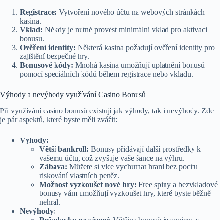
Registrace:
Vytvoření nového účtu na webových stránkách
kasina.
Vklad:
Někdy je nutné provést minimální vklad pro aktivaci
bonusu.
Ověření identity:
Některá kasina požadují ověření identity pro
zajištění bezpečné hry.
Bonusové kódy:
Mnohá kasina umožňují uplatnění bonusů
pomocí speciálních kódů během registrace nebo vkladu.
Výhody a nevýhody využívání Casino Bonusů
Při využívání casino bonusů existují jak výhody, tak i nevýhody. Zde
je pár aspektů, které byste měli zvážit:
Výhody:
Větší bankroll:
Bonusy přidávají další prostředky k
vašemu účtu, což zvyšuje vaše šance na výhru.
Zábava:
Můžete si více vychutnat hraní bez pocitu
riskování vlastních peněz.
Možnost vyzkoušet nové hry:
Free spiny a bezvkladové
bonusy vám umožňují vyzkoušet hry, které byste běžně
nehrál.
Nevýhody:
Požadavky na sázení:
Většina bonusů je spojena s