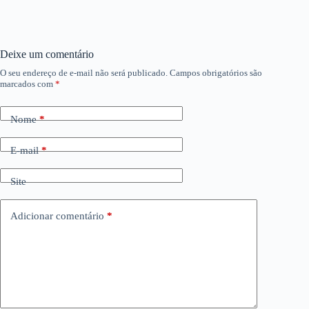
Deixe um comentário
O seu endereço de e-mail não será publicado.
Campos obrigatórios são
marcados com
*
Nome
*
E-mail
*
Site
Adicionar comentário
*