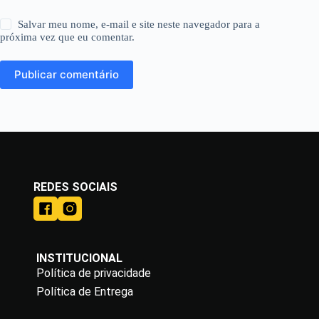
Salvar meu nome, e-mail e site neste navegador para a
próxima vez que eu comentar.
Publicar comentário
REDES SOCIAIS
INSTITUCIONAL
Política de privacidade
Política de Entrega