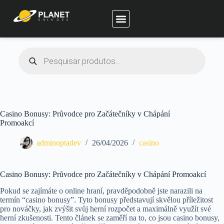
Planet Brindes
Casino Bonusy: Průvodce pro Začátečníky v Chápání
Promoakcí
adminoptadev
26/04/2026
casino
Casino Bonusy: Průvodce pro Začátečníky v Chápání Promoakcí
Pokud se zajímáte o online hraní, pravděpodobně jste narazili na
termín “casino bonusy”. Tyto bonusy představují skvělou příležitost
pro nováčky, jak zvýšit svůj herní rozpočet a maximálně využít své
herní zkušenosti. Tento článek se zaměří na to, co jsou casino bonusy,