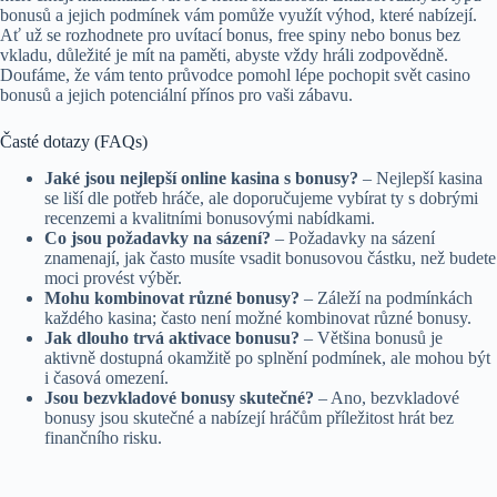
bonusů a jejich podmínek vám pomůže využít výhod, které nabízejí.
Ať už se rozhodnete pro uvítací bonus, free spiny nebo bonus bez
vkladu, důležité je mít na paměti, abyste vždy hráli zodpovědně.
Doufáme, že vám tento průvodce pomohl lépe pochopit svět casino
bonusů a jejich potenciální přínos pro vaši zábavu.
Časté dotazy (FAQs)
Jaké jsou nejlepší online kasina s bonusy?
– Nejlepší kasina
se liší dle potřeb hráče, ale doporučujeme vybírat ty s dobrými
recenzemi a kvalitními bonusovými nabídkami.
Co jsou požadavky na sázení?
– Požadavky na sázení
znamenají, jak často musíte vsadit bonusovou částku, než budete
moci provést výběr.
Mohu kombinovat různé bonusy?
– Záleží na podmínkách
každého kasina; často není možné kombinovat různé bonusy.
Jak dlouho trvá aktivace bonusu?
– Většina bonusů je
aktivně dostupná okamžitě po splnění podmínek, ale mohou být
i časová omezení.
Jsou bezvkladové bonusy skutečné?
– Ano, bezvkladové
bonusy jsou skutečné a nabízejí hráčům příležitost hrát bez
finančního risku.