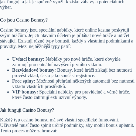
jak fungují a jak je správně využít k zisku zábavy a potenciálních
výher.
Co jsou Casino Bonusy?
Casino bonusy jsou speciální nabídky, které online kasina poskytují
svým hráčům. Jejich hlavním účelem je přilákat nové hráče a udržet
stávající. Existují různé typy bonusů, každý s vlastními podmínkami a
pravidly. Mezi nejběžnější typy patří:
Uvítací bonusy:
Nabídky pro nové hráče, které obvykle
zahrnují procentuální navýšení prvního vkladu.
Bezvkladové bonusy:
Bonusy, které hráči získají bez nutnosti
provést vklad, často jako součást registrace.
Free spiny:
Možnosti přehrání některých automatů bez nutnosti
vkladu vlastních prostředků.
VIP bonusy:
Speciální nabídky pro pravidelné a věrné hráče,
které často zahrnují exkluzivní výhody.
Jak fungují Casino Bonusy?
Každý typ casino bonusu má své vlastní specifické fungování.
Uživatelé musí často splnit určité podmínky, aby mohli bonus uplatnit.
Tento proces může zahrnovat: