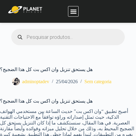
Planet Brindes
هل يستحق تنزيل وان اكس بت كل هذا الضجيج؟
adminoptadev
25/04/2026
Sem categoria
هل يستحق تنزيل وان اكس بت كل هذا الضجيج؟
أصبح تطبيق “وان اكس بت” حديث الساعة بين مستخدمي الهواتف
الذكية، حيث تمثل إصداراته وراؤه توافقاً مع الاحتياجات التقنية
العصرية. في هذا المقال، سنستكشف ما إذا كان التنزيل يستحق كل
الضجيج المحيط به، وذلك من خلال تحليل ميزاته وفوائده وأيضاً مقارنة
بغيره من التطبيقات. لنبدأ بفهم لماذا حظي هذا التطبيق بشعبية كبيرة