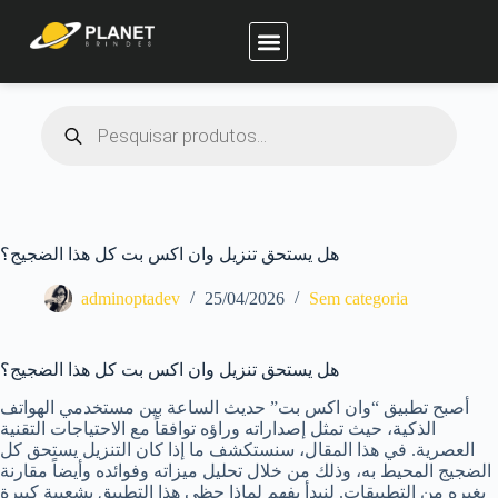
Planet Brindes
هل يستحق تنزيل وان اكس بت كل هذا الضجيج؟
adminoptadev
25/04/2026
Sem categoria
هل يستحق تنزيل وان اكس بت كل هذا الضجيج؟
أصبح تطبيق “وان اكس بت” حديث الساعة بين مستخدمي الهواتف
الذكية، حيث تمثل إصداراته وراؤه توافقاً مع الاحتياجات التقنية
العصرية. في هذا المقال، سنستكشف ما إذا كان التنزيل يستحق كل
الضجيج المحيط به، وذلك من خلال تحليل ميزاته وفوائده وأيضاً مقارنة
بغيره من التطبيقات. لنبدأ بفهم لماذا حظي هذا التطبيق بشعبية كبيرة