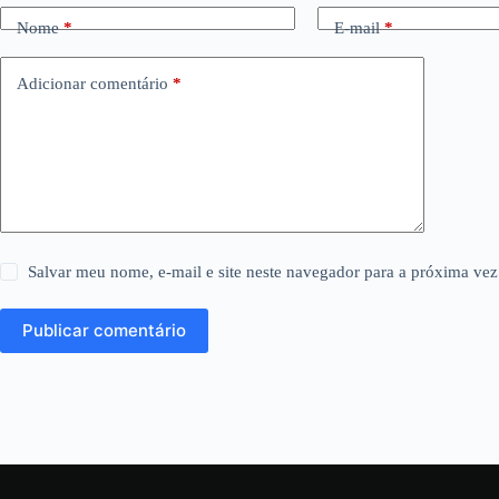
Nome
*
E-mail
*
Adicionar comentário
*
Salvar meu nome, e-mail e site neste navegador para a próxima vez
Publicar comentário