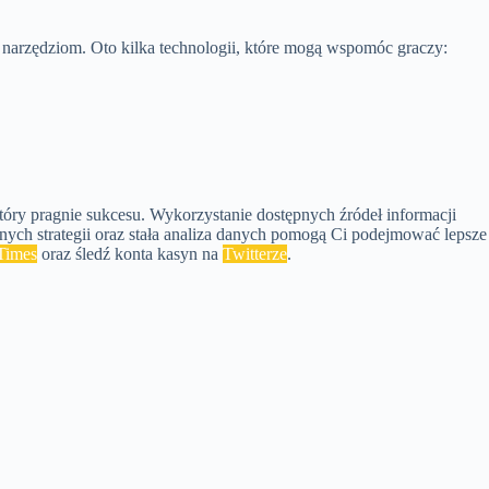
narzędziom. Oto kilka technologii, które mogą wspomóc graczy:
óry pragnie sukcesu. Wykorzystanie dostępnych źródeł informacji
ch strategii oraz stała analiza danych pomogą Ci podejmować lepsze
Times
oraz śledź konta kasyn na
Twitterze
.