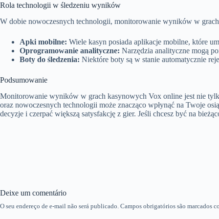
Rola technologii w śledzeniu wyników
W dobie nowoczesnych technologii, monitorowanie wyników w grach ka
Apki mobilne:
Wiele kasyn posiada aplikacje mobilne, które u
Oprogramowanie analityczne:
Narzędzia analityczne mogą pom
Boty do śledzenia:
Niektóre boty są w stanie automatycznie rej
Podsumowanie
Monitorowanie wyników w grach kasynowych Vox online jest nie tylko
oraz nowoczesnych technologii może znacząco wpłynąć na Twoje osiąg
decyzje i czerpać większą satysfakcję z gier. Jeśli chcesz być na bież
Deixe um comentário
O seu endereço de e-mail não será publicado.
Campos obrigatórios são marcados 