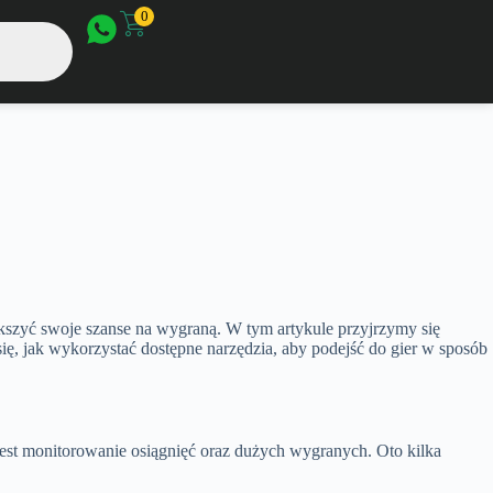
0
ększyć swoje szanse na wygraną. W tym artykule przyjrzymy się
, jak wykorzystać dostępne narzędzia, aby podejść do gier w sposób
jest monitorowanie osiągnięć oraz dużych wygranych. Oto kilka