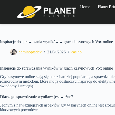
Home
Planet Bri
Inspiracje do sprawdzania wyników w grach kasynowych Vox online
adminoptadev
21/04/2026
casino
Inspiracje do sprawdzania wyników w grach kasynowych Vox online
Gry kasynowe online stają się coraz bardziej popularne, a sprawdzan
różnorodnym metodom, które mogą dostarczyć inspiracji do efektywn
świadomy i strategią.
Dlaczego sprawdzanie wyników jest ważne?
Jednym z najważniejszych aspektów gry w kasynach online jest zrozum
kluczowych powodów: