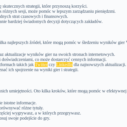
kutecznych strategii, które przynoszą korzyści.
s różnych sesji, może pomóc w lepszym zarządzaniu pieniędzmi.
ych strat czasowych i finansowych.
ie bardziej świadomych decyzji dotyczących zakładów.
ilka najlepszych źródeł, które mogą pomóc w śledzeniu wyników gier 
raz aktualizacje wyników gier na swoich stronach internetowych.
i doświadczeniami, co może dostarczyć cennych informacji.
tformach takich jak
Twitter
czy
LinkedIn
dla najnowszych aktualizacji.
 ich spojrzenie na wyniki gier i strategii.
ch umiejętności. Oto kilka kroków, które mogą pomóc w efektywnej a
e istotne informacje.
porównywać różne tytuły.
częściej wygrywasz, a w których przegrywasz.
suj swoje podejście do gry.