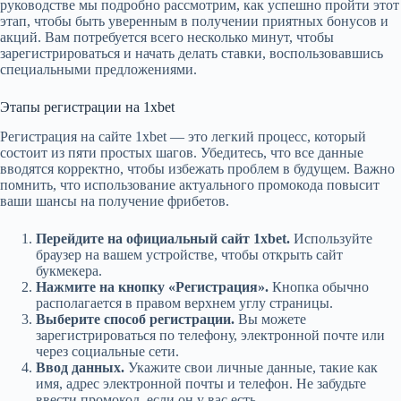
руководстве мы подробно рассмотрим, как успешно пройти этот
этап, чтобы быть уверенным в получении приятных бонусов и
акций. Вам потребуется всего несколько минут, чтобы
зарегистрироваться и начать делать ставки, воспользовавшись
специальными предложениями.
Этапы регистрации на 1xbet
Регистрация на сайте 1xbet — это легкий процесс, который
состоит из пяти простых шагов. Убедитесь, что все данные
вводятся корректно, чтобы избежать проблем в будущем. Важно
помнить, что использование актуального промокода повысит
ваши шансы на получение фрибетов.
Перейдите на официальный сайт 1xbet.
Используйте
браузер на вашем устройстве, чтобы открыть сайт
букмекера.
Нажмите на кнопку «Регистрация».
Кнопка обычно
располагается в правом верхнем углу страницы.
Выберите способ регистрации.
Вы можете
зарегистрироваться по телефону, электронной почте или
через социальные сети.
Ввод данных.
Укажите свои личные данные, такие как
имя, адрес электронной почты и телефон. Не забудьте
ввести промокод, если он у вас есть.