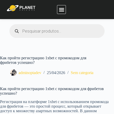
Planet Brindes
Как пройти регистрацию 1xbet с промокодом для
фрибетов успешно?
adminoptadev
25/04/2026
Sem categoria
Как пройти регистрацию 1xbet с промокодом для фрибетов
успешно?
Регистрация на платформе 1xbet с использованием промокода
для фрибетов — это простой процесс, который открывает
доступ к множеству азартных возможностей. В данном