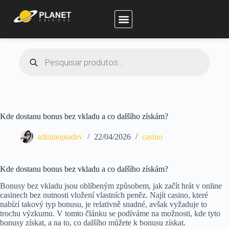
Planet Brindes
Kde dostanu bonus bez vkladu a co dalšího získám?
adminoptadev
22/04/2026
casino
Kde dostanu bonus bez vkladu a co dalšího získám?
Bonusy bez vkladu jsou oblíbeným způsobem, jak začít hrát v online
casinech bez nutnosti vložení vlastních peněz. Najít casino, které
nabízí takový typ bonusu, je relativně snadné, avšak vyžaduje to
trochu výzkumu. V tomto článku se podíváme na možnosti, kde tyto
bonusy získat, a na to, co dalšího můžete k bonusu získat.