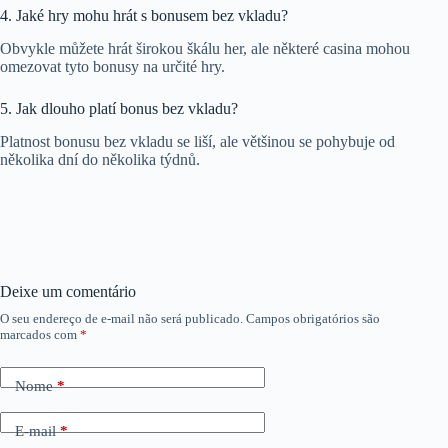
4. Jaké hry mohu hrát s bonusem bez vkladu?
Obvykle můžete hrát širokou škálu her, ale některé casina mohou
omezovat tyto bonusy na určité hry.
5. Jak dlouho platí bonus bez vkladu?
Platnost bonusu bez vkladu se liší, ale většinou se pohybuje od
několika dní do několika týdnů.
Deixe um comentário
O seu endereço de e-mail não será publicado.
Campos obrigatórios são
marcados com
*
Nome
*
E-mail
*