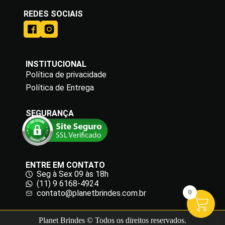
REDES SOCIAIS
INSTITUCIONAL
Política de privacidade
Política de Entrega
SEGURANÇA
ENTRE EM CONTATO
Seg à Sex 09 às 18h
(11) 9 6168-4924
0
contato@planetbrindes.com.br
Planet Brindes © Todos os direitos reservados.