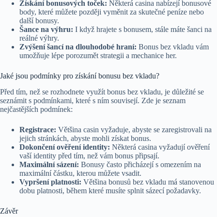
Získání bonusových toček:
Některá casina nabízejí bonusové
body, které můžete později vyměnit za skutečné peníze nebo
další bonusy.
Šance na výhru:
I když hrajete s bonusem, stále máte šanci na
reálné výhry.
Zvýšení šancí na dlouhodobé hraní:
Bonus bez vkladu vám
umožňuje lépe porozumět strategii a mechanice her.
Jaké jsou podmínky pro získání bonusu bez vkladu?
Před tím, než se rozhodnete využít bonus bez vkladu, je důležité se
seznámit s podmínkami, které s ním souvisejí. Zde je seznam
nejčastějších podmínek:
Registrace:
Většina casin vyžaduje, abyste se zaregistrovali na
jejich stránkách, abyste mohli získat bonus.
Dokončení ověření identity:
Některá casina vyžadují ověření
vaší identity před tím, než vám bonus připsají.
Maximální sázení:
Bonusy často přicházejí s omezením na
maximální částku, kterou můžete vsadit.
Vypršení platnosti:
Většina bonusů bez vkladu má stanovenou
dobu platnosti, během které musíte splnit sázecí požadavky.
Závěr