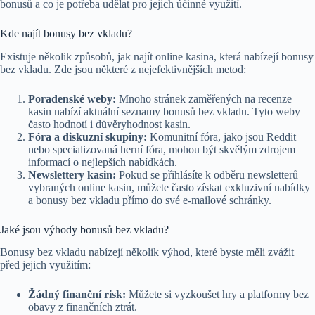
bonusů a co je potřeba udělat pro jejich účinné využití.
Kde najít bonusy bez vkladu?
Existuje několik způsobů, jak najít online kasina, která nabízejí bonusy
bez vkladu. Zde jsou některé z nejefektivnějších metod:
Poradenské weby:
Mnoho stránek zaměřených na recenze
kasin nabízí aktuální seznamy bonusů bez vkladu. Tyto weby
často hodnotí i důvěryhodnost kasin.
Fóra a diskuzní skupiny:
Komunitní fóra, jako jsou Reddit
nebo specializovaná herní fóra, mohou být skvělým zdrojem
informací o nejlepších nabídkách.
Newslettery kasin:
Pokud se přihlásíte k odběru newsletterů
vybraných online kasin, můžete často získat exkluzivní nabídky
a bonusy bez vkladu přímo do své e-mailové schránky.
Jaké jsou výhody bonusů bez vkladu?
Bonusy bez vkladu nabízejí několik výhod, které byste měli zvážit
před jejich využitím:
Žádný finanční risk:
Můžete si vyzkoušet hry a platformy bez
obavy z finančních ztrát.