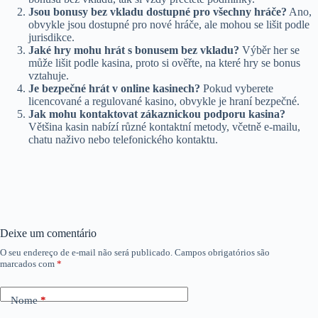
Jsou bonusy bez vkladu dostupné pro všechny hráče?
Ano,
obvykle jsou dostupné pro nové hráče, ale mohou se lišit podle
jurisdikce.
Jaké hry mohu hrát s bonusem bez vkladu?
Výběr her se
může lišit podle kasina, proto si ověřte, na které hry se bonus
vztahuje.
Je bezpečné hrát v online kasinech?
Pokud vyberete
licencované a regulované kasino, obvykle je hraní bezpečné.
Jak mohu kontaktovat zákaznickou podporu kasina?
Většina kasin nabízí různé kontaktní metody, včetně e-mailu,
chatu naživo nebo telefonického kontaktu.
Deixe um comentário
O seu endereço de e-mail não será publicado.
Campos obrigatórios são
marcados com
*
Nome
*