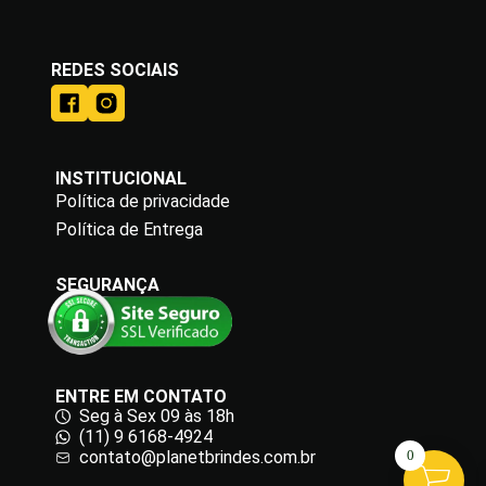
REDES SOCIAIS
INSTITUCIONAL
Política de privacidade
Política de Entrega
SEGURANÇA
ENTRE EM CONTATO
Seg à Sex 09 às 18h
(11) 9 6168-4924
0
contato@planetbrindes.com.br