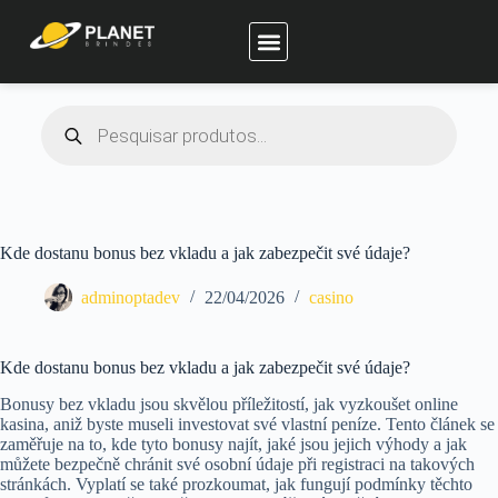
Planet Brindes
Kde dostanu bonus bez vkladu a jak zabezpečit své údaje?
adminoptadev
22/04/2026
casino
Kde dostanu bonus bez vkladu a jak zabezpečit své údaje?
Bonusy bez vkladu jsou skvělou příležitostí, jak vyzkoušet online
kasina, aniž byste museli investovat své vlastní peníze. Tento článek se
zaměřuje na to, kde tyto bonusy najít, jaké jsou jejich výhody a jak
můžete bezpečně chránit své osobní údaje při registraci na takových
stránkách. Vyplatí se také prozkoumat, jak fungují podmínky těchto