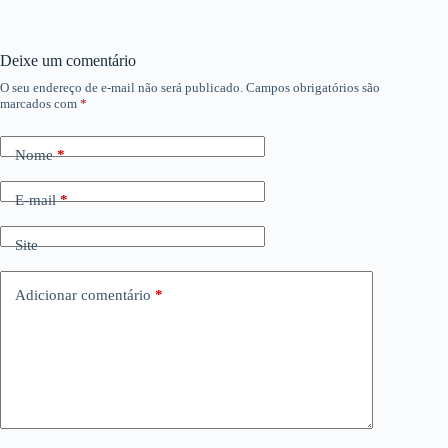
Deixe um comentário
O seu endereço de e-mail não será publicado.
Campos obrigatórios são
marcados com
*
Nome
*
E-mail
*
Site
Adicionar comentário
*