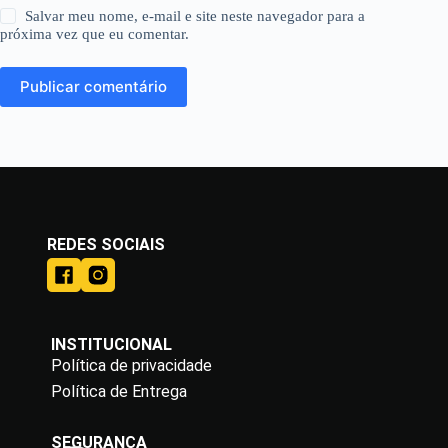
Salvar meu nome, e-mail e site neste navegador para a
próxima vez que eu comentar.
Publicar comentário
REDES SOCIAIS
INSTITUCIONAL
Política de privacidade
Política de Entrega
SEGURANÇA