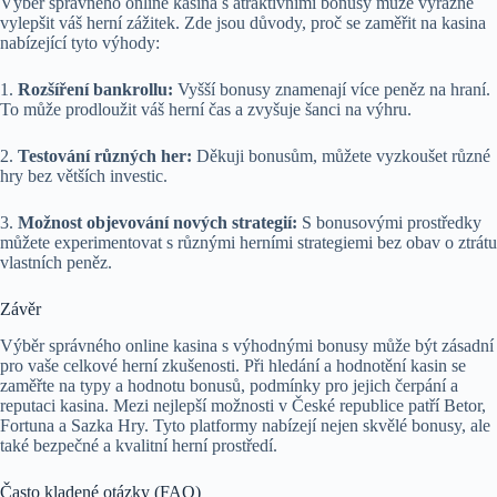
Výběr správného online kasina s atraktivními bonusy může výrazně
vylepšit váš herní zážitek. Zde jsou důvody, proč se zaměřit na kasina
nabízející tyto výhody:
1.
Rozšíření bankrollu:
Vyšší bonusy znamenají více peněz na hraní.
To může prodloužit váš herní čas a zvyšuje šanci na výhru.
2.
Testování různých her:
Děkuji bonusům, můžete vyzkoušet různé
hry bez větších investic.
3.
Možnost objevování nových strategií:
S bonusovými prostředky
můžete experimentovat s různými herními strategiemi bez obav o ztrátu
vlastních peněz.
Závěr
Výběr správného online kasina s výhodnými bonusy může být zásadní
pro vaše celkové herní zkušenosti. Při hledání a hodnotění kasin se
zaměřte na typy a hodnotu bonusů, podmínky pro jejich čerpání a
reputaci kasina. Mezi nejlepší možnosti v České republice patří Betor,
Fortuna a Sazka Hry. Tyto platformy nabízejí nejen skvělé bonusy, ale
také bezpečné a kvalitní herní prostředí.
Často kladené otázky (FAQ)