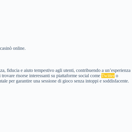
 casinò online.
za, fiducia e aiuto tempestivo agli utenti, contribuendo a un’esperienza
i trovare risorse interessanti su piattaforme social come
Twitter
o
ale per garantire una sessione di gioco senza intoppi e soddisfacente.