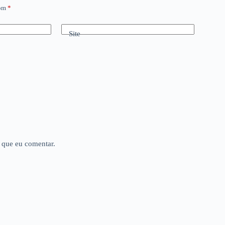
com
*
Site
 que eu comentar.