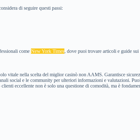
nsidera di seguire questi passi:
ofessionali come
New York Times
, dove puoi trovare articoli e guide sui
ruolo vitale nella scelta del miglior casinò non AAMS. Garantisce sicurez
anali social e le community per ulteriori informazioni e valutazioni. Puo
clienti eccellente non è solo una questione di comodità, ma è fondament