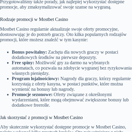
Przygotowaliśmy także porady, jak najlepiej wykorzystać dostępne
promocje, aby zmaksymalizować swoje szanse na wygraną.
Rodzaje promocji w Mostbet Casino
Mostbet Casino regularnie aktualizuje swoje oferty promocyjne,
dostosowując je do potrzeb graczy. Oto kilka popularnych rodzajów
promocji, które możesz znaleźć w tym kasynie:
Bonus powitalny:
Zachęta dla nowych graczy w postaci
dodatkowych środków na pierwsze depozyty.
Free spiny:
Możliwość gry za darmo na wybranych
automatach, co pozwala na zdobycie wygranej bez ryzykowania
własnych pieniędzy.
Program lojalnościowy:
Nagrody dla graczy, którzy regularnie
korzystają z oferty kasyna, w postaci punktów, które można
wymienić na bonusy lub nagrody.
Promocje sezonowe:
Oferty związane z określonymi
wydarzeniami, które mogą obejmować zwiększone bonusy lub
dodatkowe freerolle.
Jak skorzystać z promocji w Mostbet Casino
Aby skutecznie wykorzystać dostępne promocje w Mostbet Casino,