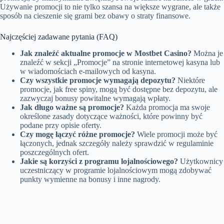
Używanie promocji to nie tylko szansa na większe wygrane, ale także
sposób na cieszenie się grami bez obawy o straty finansowe.
Najczęściej zadawane pytania (FAQ)
Jak znaleźć aktualne promocje w Mostbet Casino?
Można je
znaleźć w sekcji „Promocje” na stronie internetowej kasyna lub
w wiadomościach e-mailowych od kasyna.
Czy wszystkie promocje wymagają depozytu?
Niektóre
promocje, jak free spiny, mogą być dostępne bez depozytu, ale
zazwyczaj bonusy powitalne wymagają wpłaty.
Jak długo ważne są promocje?
Każda promocja ma swoje
określone zasady dotyczące ważności, które powinny być
podane przy opisie oferty.
Czy mogę łączyć różne promocje?
Wiele promocji może być
łączonych, jednak szczegóły należy sprawdzić w regulaminie
poszczególnych ofert.
Jakie są korzyści z programu lojalnościowego?
Użytkownicy
uczestniczący w programie lojalnościowym mogą zdobywać
punkty wymienne na bonusy i inne nagrody.