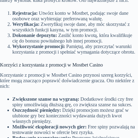
należy wykonać kilka prostych kroków. Oto najważniejsze z nich:
Rejestracja:
Utwórz konto w Mostbet, podając swoje dane
osobowe oraz wybierając preferowaną walutę.
Weryfikacja:
Zweryfikuj swoje dane, aby móc skorzystać z
wszystkich funkcji kasyna, w tym promocji.
Dokonanie depozytu:
Zasilić konto kwotą, która kwalifikuje
cię do bonusu powitalnego lub innej promocji.
Wykorzystanie promocji:
Pamiętaj, aby przeczytać warunki
korzystania z promocji i spełniać wymagania dotyczące obrotu.
Korzyści z korzystania z promocji w Mostbet Casino
Korzystanie z promocji w Mostbet Casino przynosi szereg korzyści,
które mogą znacząco poprawić doświadczenie gracza. Oto niektóre z
nich:
Zwiększone szanse na wygraną:
Dodatkowe środki czy free
spiny umożliwiają dłuższą grę, co zwiększa szanse na sukces.
Oszczędność pieniędzy:
Dzięki promocjom możesz grać w
ulubione gry bez konieczności wydawania dużych kwot
własnych pieniędzy.
Możliwość eksploracji nowych gier:
Free spiny pozwalają na
testowanie nowości w ofercie bez ryzyka.
Budowanie zaangażowania:
Programy lojalnościowe