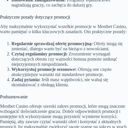
nagradzają graczy, co zachęca do dalszej gry.
Praktyczne porady dotyczące promocji
Aby maksymalnie wykorzystać wszelkie promocje w Mostbet Casino,
warto pamiętać o kilku kluczowych zasadach. Oto praktyczne porady:
Regularnie sprawdzaj ofertę promocyjną:
Oferty mogą się
zmieniać, dlatego warto być na bieżąco z nowościami.
Czytaj regulaminy promocji:
Zrozumienie wymagań
dotyczących obrotu czy ważności bonusa pomoże uniknąć
nieprzyjemnych niespodzianek.
Wykorzystuj promocje sezonowe:
Oferują one często
atrakcyjniejsze warunki niż standardowe promocje.
Zadaj pytania:
Jeśli masz wątpliwości, nie wahaj się
skontaktować z obsługą klienta.
Podsumowanie
Mostbet Casino oferuje szeroki zakres promocji, które mogą znacznie
wzbogacić doświadczenie gracza. Dobór odpowiednich promocji i
umiejętne ich wykorzystanie mogą przynieść wymierne korzyści.
Pamiętaj, aby zawsze czytać warunki ofert i korzystać z aktualnych
promocji, by maksymalnie zwiększyć swoje szanse na sukces w grach.