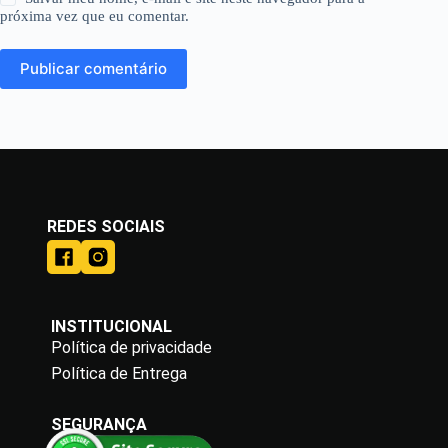
próxima vez que eu comentar.
Publicar comentário
REDES SOCIAIS
INSTITUCIONAL
Política de privacidade
Política de Entrega
SEGURANÇA