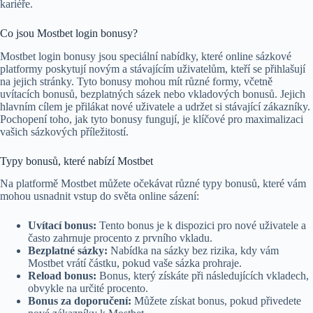
kariéře.
Co jsou Mostbet login bonusy?
Mostbet login bonusy jsou speciální nabídky, které online sázkové
platformy poskytují novým a stávajícím uživatelům, kteří se přihlašují
na jejich stránky. Tyto bonusy mohou mít různé formy, včetně
uvítacích bonusů, bezplatných sázek nebo vkladových bonusů. Jejich
hlavním cílem je přilákat nové uživatele a udržet si stávající zákazníky.
Pochopení toho, jak tyto bonusy fungují, je klíčové pro maximalizaci
vašich sázkových příležitostí.
Typy bonusů, které nabízí Mostbet
Na platformě Mostbet můžete očekávat různé typy bonusů, které vám
mohou usnadnit vstup do světa online sázení:
Uvítací bonus:
Tento bonus je k dispozici pro nové uživatele a
často zahrnuje procento z prvního vkladu.
Bezplatné sázky:
Nabídka na sázky bez rizika, kdy vám
Mostbet vrátí částku, pokud vaše sázka prohraje.
Reload bonus:
Bonus, který získáte při následujících vkladech,
obvykle na určité procento.
Bonus za doporučení:
Můžete získat bonus, pokud přivedete