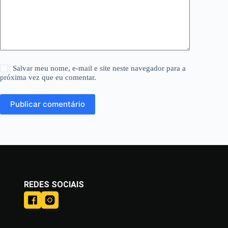
Salvar meu nome, e-mail e site neste navegador para a
próxima vez que eu comentar.
Publicar comentário
REDES SOCIAIS