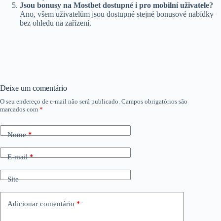
Jsou bonusy na Mostbet dostupné i pro mobilní uživatele?
Ano, všem uživatelům jsou dostupné stejné bonusové nabídky
bez ohledu na zařízení.
Deixe um comentário
O seu endereço de e-mail não será publicado.
Campos obrigatórios são
marcados com
*
Nome
*
E-mail
*
Site
Adicionar comentário
*