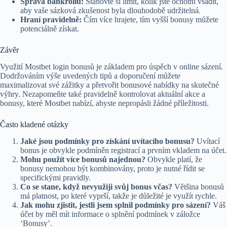
Správa bankrollu:
Stanovte si limit, kolik jste ochotni vsadit,
aby vaše sázková zkušenost byla dlouhodobě udržitelná.
Hraní pravidelně:
Čím více hrajete, tím vyšší bonusy můžete
potenciálně získat.
Závěr
Využití Mostbet login bonusů je základem pro úspěch v online sázení.
Dodržováním výše uvedených tipů a doporučení můžete
maximalizovat své zážitky a přetvořit bonusové nabídky na skutečné
výhry. Nezapomeňte také pravidelně kontrolovat aktuální akce a
bonusy, které Mostbet nabízí, abyste nepropásli žádné příležitosti.
Často kladené otázky
Jaké jsou podmínky pro získání uvítacího bonusu?
Uvítací
bonus je obvykle podmíněn registrací a prvním vkladem na účet.
Mohu použít více bonusů najednou?
Obvykle platí, že
bonusy nemohou být kombinovány, proto je nutné řídit se
specifickými pravidly.
Co se stane, když nevyužiji svůj bonus včas?
Většina bonusů
má platnost, po které vyprší, takže je důležité je využít rychle.
Jak mohu zjistit, jestli jsem splnil podmínky pro sázení?
Váš
účet by měl mít informace o splnění podmínek v záložce
‘Bonusy’.