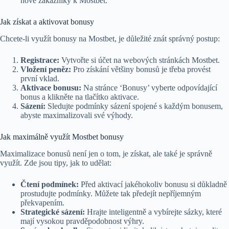
nové zákazníky k Mostbet.
Jak získat a aktivovat bonusy
Chcete-li využít bonusy na Mostbet, je důležité znát správný postup:
Registrace:
Vytvořte si účet na webových stránkách Mostbet.
Vložení peněz:
Pro získání většiny bonusů je třeba provést
první vklad.
Aktivace bonusu:
Na stránce ‘Bonusy’ vyberte odpovídající
bonus a klikněte na tlačítko aktivace.
Sázení:
Sledujte podmínky sázení spojené s každým bonusem,
abyste maximalizovali své výhody.
Jak maximálně využít Mostbet bonusy
Maximalizace bonusů není jen o tom, je získat, ale také je správně
využít. Zde jsou tipy, jak to udělat:
Čtení podmínek:
Před aktivací jakéhokoliv bonusu si důkladně
prostudujte podmínky. Můžete tak předejít nepříjemným
překvapením.
Strategické sázení:
Hrajte inteligentně a vybírejte sázky, které
mají vysokou pravděpodobnost výhry.