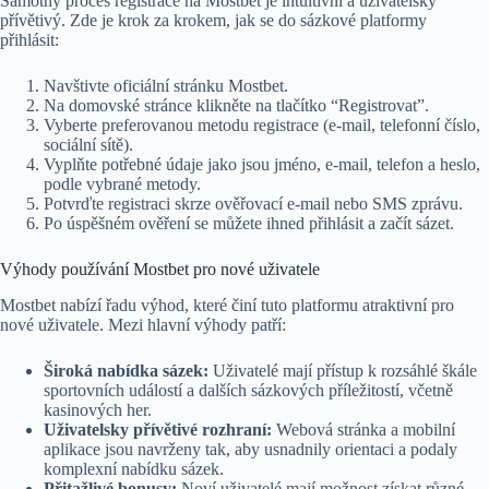
Samotný proces registrace na Mostbet je intuitivní a uživatelsky
přívětivý. Zde je krok za krokem, jak se do sázkové platformy
přihlásit:
Navštivte oficiální stránku Mostbet.
Na domovské stránce klikněte na tlačítko “Registrovat”.
Vyberte preferovanou metodu registrace (e-mail, telefonní číslo,
sociální sítě).
Vyplňte potřebné údaje jako jsou jméno, e-mail, telefon a heslo,
podle vybrané metody.
Potvrďte registraci skrze ověřovací e-mail nebo SMS zprávu.
Po úspěšném ověření se můžete ihned přihlásit a začít sázet.
Výhody používání Mostbet pro nové uživatele
Mostbet nabízí řadu výhod, které činí tuto platformu atraktivní pro
nové uživatele. Mezi hlavní výhody patří:
Široká nabídka sázek:
Uživatelé mají přístup k rozsáhlé škále
sportovních událostí a dalších sázkových příležitostí, včetně
kasinových her.
Uživatelsky přívětivé rozhraní:
Webová stránka a mobilní
aplikace jsou navrženy tak, aby usnadnily orientaci a podaly
komplexní nabídku sázek.
Přitažlivé bonusy:
Noví uživatelé mají možnost získat různé