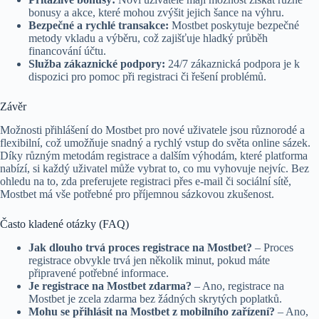
bonusy a akce, které mohou zvýšit jejich šance na výhru.
Bezpečné a rychlé transakce:
Mostbet poskytuje bezpečné
metody vkladu a výběru, což zajišťuje hladký průběh
financování účtu.
Služba zákaznické podpory:
24/7 zákaznická podpora je k
dispozici pro pomoc při registraci či řešení problémů.
Závěr
Možnosti přihlášení do Mostbet pro nové uživatele jsou různorodé a
flexibilní, což umožňuje snadný a rychlý vstup do světa online sázek.
Díky různým metodám registrace a dalším výhodám, které platforma
nabízí, si každý uživatel může vybrat to, co mu vyhovuje nejvíc. Bez
ohledu na to, zda preferujete registraci přes e-mail či sociální sítě,
Mostbet má vše potřebné pro příjemnou sázkovou zkušenost.
Často kladené otázky (FAQ)
Jak dlouho trvá proces registrace na Mostbet?
– Proces
registrace obvykle trvá jen několik minut, pokud máte
připravené potřebné informace.
Je registrace na Mostbet zdarma?
– Ano, registrace na
Mostbet je zcela zdarma bez žádných skrytých poplatků.
Mohu se přihlásit na Mostbet z mobilního zařízení?
– Ano,