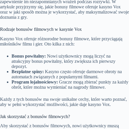
zapewnienie im niezapomnianych wrażeń podczas rozrywki. W
artykule przyjrzymy się, jakie bonusy filmowe oferuje kasyno Vox
oraz w jaki sposób można je wykorzystać, aby maksymalizować swoje
doznania z gry.
Rodzaje bonusów filmowych w kasynie Vox
Kasyno Vox oferuje różnorodne bonusy filmowe, które przyciągają
miłośników filmu i gier. Oto kilka z nich:
Bonus powitalny:
Nowi użytkownicy mogą liczyć na
atrakcyjny bonus powitalny, który zwiększa ich pierwszy
depozyt.
Bezpłatne spiny:
Kasyno często oferuje darmowe obroty na
automatach związanych z popularnymi filmami.
Program lojalnościowy:
Gracze mogą zbierać punkty za każdy
obrót, które można wymieniać na nagrody filmowe.
Każdy z tych bonusów ma swoje unikalne cechy, które warto poznać,
aby w pełni wykorzystać możliwości, jakie daje kasyno Vox.
Jak skorzystać z bonusów filmowych?
Aby skorzystać z bonusów filmowych, nowi użytkownicy muszą