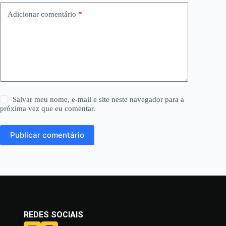
Adicionar comentário
*
Salvar meu nome, e-mail e site neste navegador para a
próxima vez que eu comentar.
Publicar comentário
REDES SOCIAIS