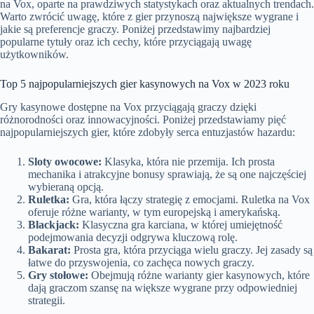
na Vox, oparte na prawdziwych statystykach oraz aktualnych trendach.
Warto zwrócić uwagę, które z gier przynoszą największe wygrane i
jakie są preferencje graczy. Poniżej przedstawimy najbardziej
popularne tytuły oraz ich cechy, które przyciągają uwagę
użytkowników.
Top 5 najpopularniejszych gier kasynowych na Vox w 2023 roku
Gry kasynowe dostępne na Vox przyciągają graczy dzięki
różnorodności oraz innowacyjności. Poniżej przedstawiamy pięć
najpopularniejszych gier, które zdobyły serca entuzjastów hazardu:
Sloty owocowe:
Klasyka, która nie przemija. Ich prosta
mechanika i atrakcyjne bonusy sprawiają, że są one najczęściej
wybieraną opcją.
Ruletka:
Gra, która łączy strategię z emocjami. Ruletka na Vox
oferuje różne warianty, w tym europejską i amerykańską.
Blackjack:
Klasyczna gra karciana, w której umiejętność
podejmowania decyzji odgrywa kluczową rolę.
Bakarat:
Prosta gra, która przyciąga wielu graczy. Jej zasady są
łatwe do przyswojenia, co zachęca nowych graczy.
Gry stołowe:
Obejmują różne warianty gier kasynowych, które
dają graczom szansę na większe wygrane przy odpowiedniej
strategii.