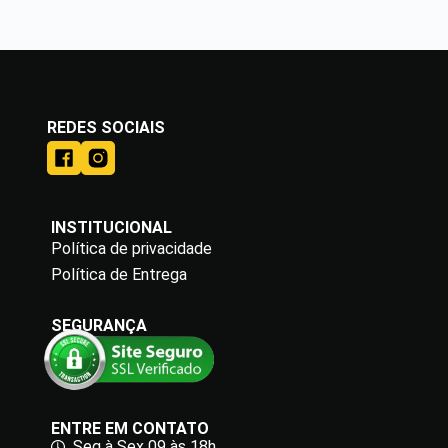
REDES SOCIAIS
INSTITUCIONAL
Política de privacidade
Política de Entrega
SEGURANÇA
ENTRE EM CONTATO
Seg à Sex 09 às 18h