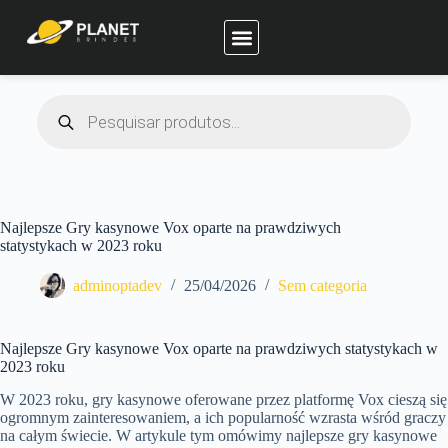
Planet Brindes
Najlepsze Gry kasynowe Vox oparte na prawdziwych
statystykach w 2023 roku
adminoptadev
25/04/2026
Sem categoria
Najlepsze Gry kasynowe Vox oparte na prawdziwych statystykach w
2023 roku
W 2023 roku, gry kasynowe oferowane przez platformę Vox cieszą się
ogromnym zainteresowaniem, a ich popularność wzrasta wśród graczy
na całym świecie. W artykule tym omówimy najlepsze gry kasynowe