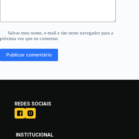
Salvar meu nome, e-mail e site neste navegador para a
próxima vez que eu comentar.
Publicar comentário
REDES SOCIAIS
INSTITUCIONAL