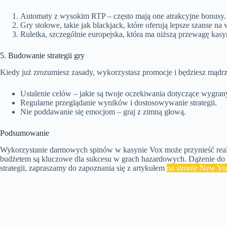
Automaty z wysokim RTP – często mają one atrakcyjne bonusy.
Gry stołowe, takie jak blackjack, które oferują lepsze szanse na
Ruletka, szczególnie europejska, która ma niższą przewagę kasy
5. Budowanie strategii gry
Kiedy już zrozumiesz zasady, wykorzystasz promocje i będziesz mądrze
Ustalenie celów – jakie są twoje oczekiwania dotyczące wygra
Regularne przeglądanie wyników i dostosowywanie strategii.
Nie poddawanie się emocjom – graj z zimną głową.
Podsumowanie
Wykorzystanie darmowych spinów w kasynie Vox może przynieść realne 
budżetem są kluczowe dla sukcesu w grach hazardowych. Dążenie do roz
strategii, zapraszamy do zapoznania się z artykułem
na stronie New Yo